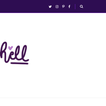
abrir/fechar
twitter
instagram
pinterest
facebook
busca