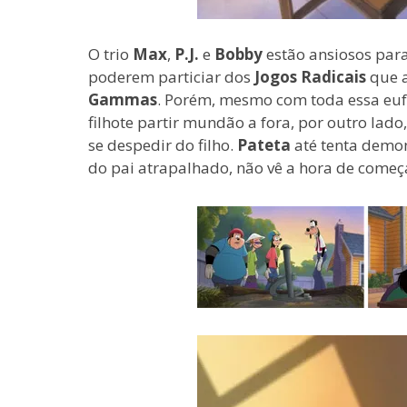
O trio
Max
,
P.J.
e
Bobby
estão ansiosos par
poderem particiar dos
Jogos Radicais
que a
Gammas
. Porém, mesmo com toda essa euf
filhote partir mundão a fora, por outro lado
se despedir do filho.
Pateta
até tenta demo
do pai atrapalhado, não vê a hora de começ