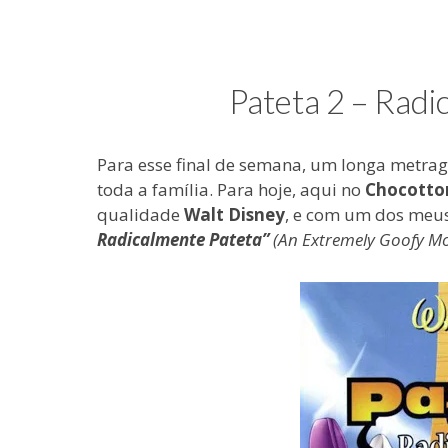
e
coisas
de
uma
Pateta 2 – Radi
blogueira
à
moda
Para esse final de semana, um longa metra
antiga.
toda a família. Para hoje, aqui no
Chocotto
qualidade
Walt Disney
, e com um dos meus
Radicalmente Pateta”
(An Extremely Goofy Mo