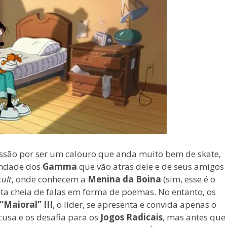
são por ser um calouro que anda muito bem de skate,
andade dos
Gamma
que vão atras dele e de seus amigos
cult
, onde conhecem a
Menina da Boina
(sim, esse é o
ota cheia de falas em forma de poemas. No entanto, os
“Maioral” III
, o líder, se apresenta e convida apenas o
cusa e os desafia para os
Jogos Radicais
, mas antes que