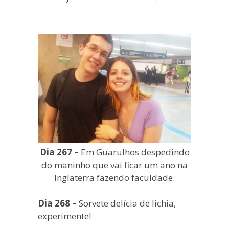
blogueira
à
moda
antiga.
Dia 267 –
Em Guarulhos despedindo
do maninho que vai ficar um ano na
Inglaterra fazendo faculdade.
Dia 268 –
Sorvete delícia de lichia,
experimente!