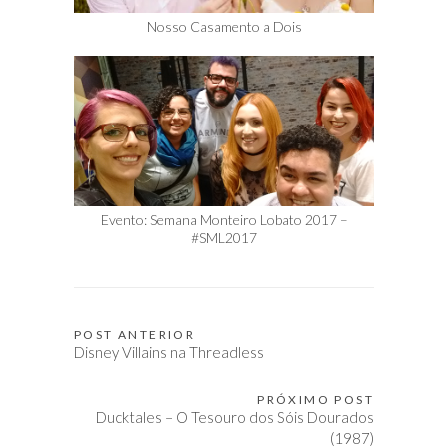
Nosso Casamento a Dois
Evento: Semana Monteiro Lobato 2017 –
#SML2017
POST ANTERIOR
Navegação
Disney Villains na Threadless
de
Post
PRÓXIMO POST
Ducktales – O Tesouro dos Sóis Dourados
(1987)