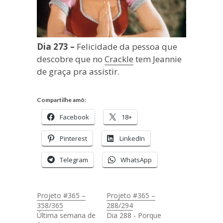
Dia 273 –
Felicidade da pessoa que
descobre que no
Crackle
tem Jeannie
de graça pra assistir.
Compartilhe amô:
Facebook
18+
Pinterest
LinkedIn
Telegram
WhatsApp
Projeto #365 –
Projeto #365 –
358/365
288/294
Última semana de
Dia 288 - Porque