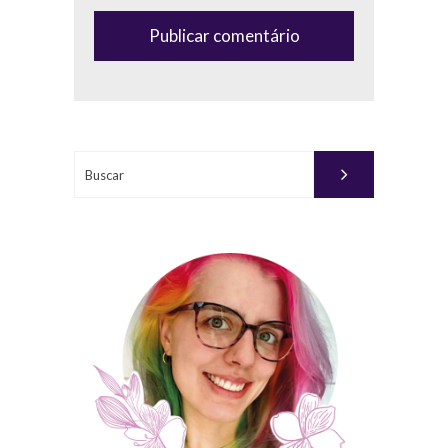
(anti-
spam)
Buscar