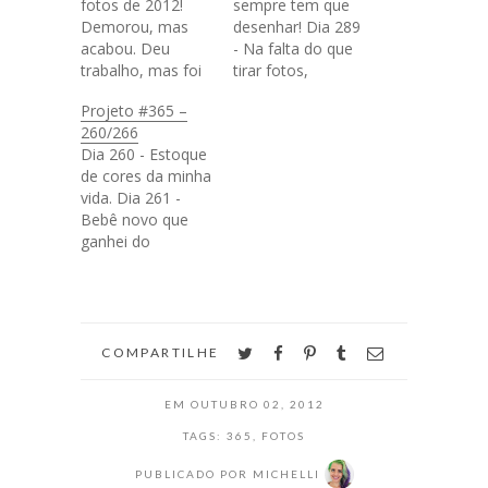
fotos de 2012!
sempre tem que
Demorou, mas
desenhar! Dia 289
acabou. Deu
- Na falta do que
trabalho, mas foi
tirar fotos,
bom, você
mostro um
Projeto #365 –
procura coisas pra
pedaço da
260/266
fotografar e
estante. Dia 290 -
Dia 260 - Estoque
acaba vendo
Bom dia Minas!
de cores da minha
coisas que não
Dia 291 -
vida. Dia 261 -
veria sem
Halloween
Bebê novo que
procurar e eu
chegando! Dia
ganhei do
descobri que
292 - Calça linda
maninho. Dia 262
adoro tirar fotos
que a mamãe me
- Amor da minha
da natureza, tem
deu. Dia 293 -
vida! Dia 263 - O
tanta coisa bonita.
Carro bonito,
joguinho com
Então larga de
ficou doce…
gráficos mais
twitter
facebook
pinterest
tumblr
email
escrever e vamos
COMPARTILHE
legais que vi até
pras últimas
hoje. Dia 264 -
fotos.…
EM
OUTUBRO 02, 2012
Família nerd que
vi na rua. Dia 265
TAGS:
365
,
FOTOS
-…
PUBLICADO POR
MICHELLI