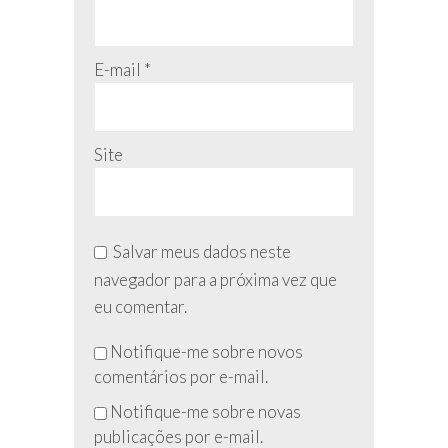
E-mail
*
Site
Salvar meus dados neste
navegador para a próxima vez que
eu comentar.
Não
Notifique-me sobre novos
preencha
comentários por e-mail.
esse
Notifique-me sobre novas
campo
publicações por e-mail.