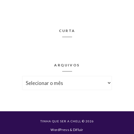
CURTA
ARQUIVOS
Arquivos
TINHA QUE SER A CHELL © 2026
WordPress
&
Difluir