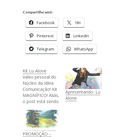
Compartilhe amô:
Facebook
18+
Pinterest
LinkedIn
Telegram
WhatsApp
Kit Lu Alone
Valeu pessoal do
Núcleo da Idéia
Comunicação! Kit
Apresentando: Lu
MAGNÍFICO! Aliás,
Alone
o post está sendo
escrito ao som do
CD da Lu Alone,
hehe. Linda
camiseta, bolsa já
está sendo
PROMOÇÃO –