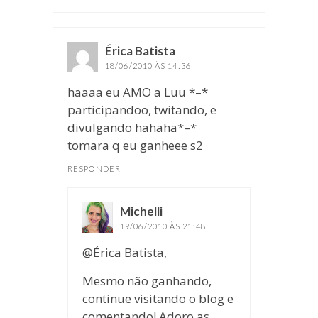
Érica Batista
disse:
18/06/2010 ÀS 14:36
haaaa eu AMO a Luu *–*
participandoo, twitando, e
divulgando hahaha*–*
tomara q eu ganheee s2
RESPONDER
Michelli
disse:
19/06/2010 ÀS 21:48
@Érica Batista,
Mesmo não ganhando,
continue visitando o blog e
comentando! Adoro as