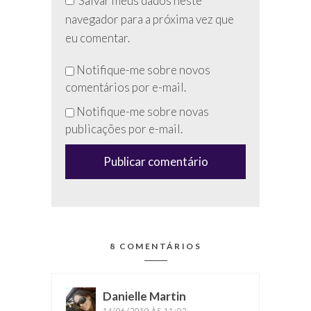
Salvar meus dados neste
navegador para a próxima vez que
eu comentar.
Não
Notifique-me sobre novos
preencha
comentários por e-mail.
esse
Notifique-me sobre novas
campo
publicações por e-mail.
(anti-
spam)
8 COMENTÁRIOS
Danielle Martin
disse:
14/06/2010 ÀS 11:02