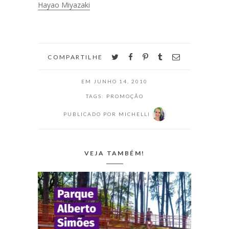
utilizada, assim
Hayao Miyazaki
como o squeeze
e o botton! Tudo
lindo!
twitter
facebook
pinterest
tumblr
email
COMPARTILHE
EM
JUNHO 14, 2010
TAGS:
PROMOÇÃO
PUBLICADO POR
MICHELLI
VEJA TAMBÉM!