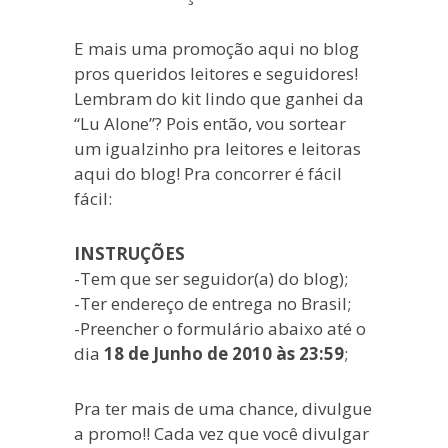
blogueira
à
E mais uma promoção aqui no blog
moda
pros queridos leitores e seguidores!
antiga.
Lembram do kit lindo que ganhei da
“Lu Alone”? Pois então, vou sortear
um igualzinho pra leitores e leitoras
aqui do blog! Pra concorrer é fácil
fácil:
INSTRUÇÕES
-Tem que ser seguidor(a) do blog);
-Ter endereço de entrega no Brasil;
-Preencher o formulário abaixo até o
dia
18 de Junho de 2010 às 23:59
;
Pra ter mais de uma chance, divulgue
a promo!! Cada vez que você divulgar