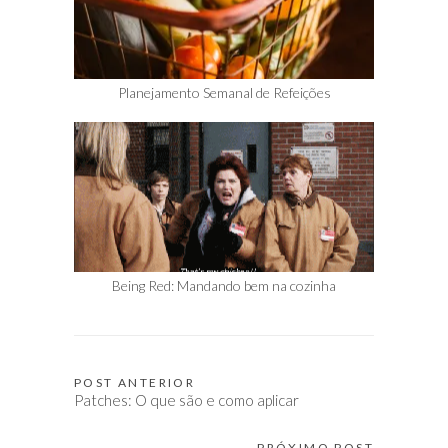
Planejamento Semanal de Refeições
Being Red: Mandando bem na cozinha
POST ANTERIOR
Navegação
Patches: O que são e como aplicar
de
PRÓXIMO POST