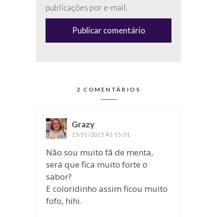
campo
publicações por e-mail.
(anti-
spam)
2 COMENTÁRIOS
Grazy
disse:
15/01/2015 ÀS 15:01
Não sou muito fã de menta,
será que fica muito forte o
sabor?
E coloridinho assim ficou muito
fofo, hihi.