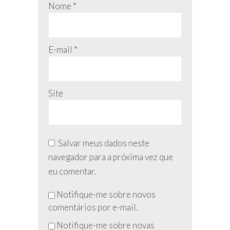
Nome
*
E-mail
*
Site
Salvar meus dados neste
navegador para a próxima vez que
eu comentar.
Não
Notifique-me sobre novos
preencha
comentários por e-mail.
esse
Notifique-me sobre novas