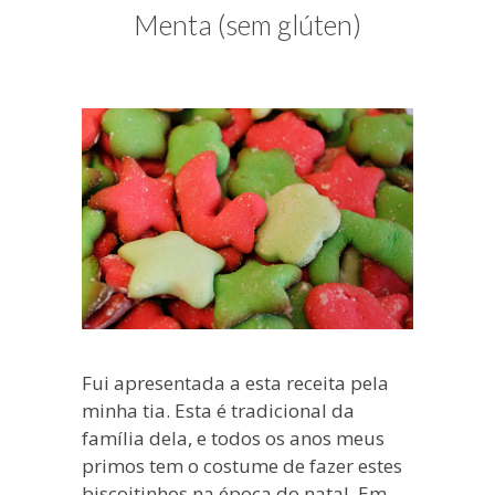
blogueira
Menta (sem glúten)
à
moda
antiga.
Fui apresentada a esta receita pela
minha tia. Esta é tradicional da
família dela, e todos os anos meus
primos tem o costume de fazer estes
biscoitinhos na época do natal. Em