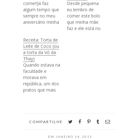
comer!Já faz
Desde pequena
algum tempo que
eu lembro de
sempre no meu
comer este bolo
aniversário minha
que minha mãe
avó faz pra mim
faz e ele está no
fatias húngaras
"Top 10 de bolos
Receita: Torta de
ao invés de um
pra fazer em casa
Leite de Coco (ou
bolo. Acho que
e comer em 2
a torta da Vó da
tudo começou
dias". Então
Thay)
porque ela vinha
resolvi trazer pra
Quando estava na
com minha mãe
vocês esta receita
faculdade e
de Minas pro Vale
diliça que vem do
morava em
do Paraíba pra
livro de receitas lá
república, um dos
cantar um
de casa. Ela é
pratos que mais
parabéns pra mim
meio diferente,…
fazia com o
e trazer um bolo
namorado nos
não…
finais de semana
eram tortas.
Primeiro porque
twitter
facebook
pinterest
tumblr
email
COMPARTILHE
eram gostosas e
segundo porque
EM
JANEIRO 14, 2015
rendiam pra