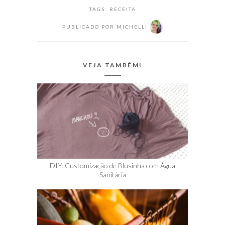
comer vários dias
TAGS:
RECEITA
(essa é a vida de
PUBLICADO POR
MICHELLI
estudante sem
grana pessoas).
Esta receita foi
passada por
VEJA TAMBÉM!
uma…
DIY: Customização de Blusinha com Água
Sanitária