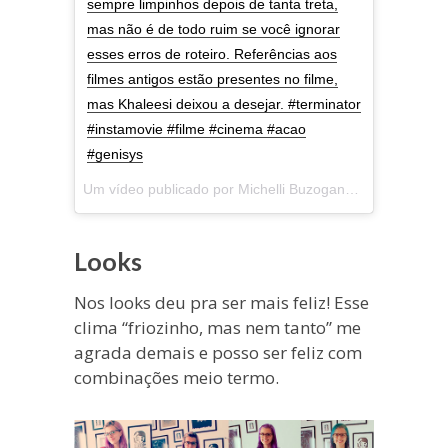
sempre limpinhos depois de tanta treta,
mas não é de todo ruim se você ignorar
esses erros de roteiro. Referências aos
filmes antigos estão presentes no filme,
mas Khaleesi deixou a desejar. #terminator
#instamovie #filme #cinema #acao
#genisys
Um vídeo publicado por Michelli Buzogany Eboli (@merylliel) em
Looks
Nos looks deu pra ser mais feliz! Esse
clima “friozinho, mas nem tanto” me
agrada demais e posso ser feliz com
combinações meio termo.