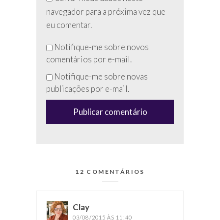
navegador para a próxima vez que
eu comentar.
Não
Notifique-me sobre novos
preencha
comentários por e-mail.
esse
Notifique-me sobre novas
campo
publicações por e-mail.
(anti-
spam)
12 COMENTÁRIOS
Clay
disse:
03/08/2015 ÀS 11:40