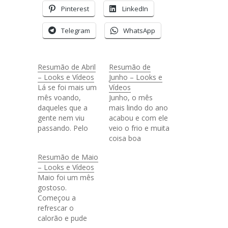
Pinterest
LinkedIn
Telegram
WhatsApp
Resumão de Abril
Resumão de
– Looks e Vídeos
Junho – Looks e
Lá se foi mais um
Vídeos
mês voando,
Junho, o mês
daqueles que a
mais lindo do ano
gente nem viu
acabou e com ele
passando. Pelo
veio o frio e muita
menos foi assim
coisa boa
que abril se foi e
aconteceu. No
Resumão de Maio
eu aqui eu na
começo do mês
– Looks e Vídeos
loucura de
fui ver minha
Maio foi um mês
planejar coisas
família em Minas,
gostoso.
novas e lutando
teve canjica e
Começou a
sempre pra
muita comida
refrescar o
manter o blog
boa. Tive também
calorão e pude
atualizado. Resolvi
prova do kung fu