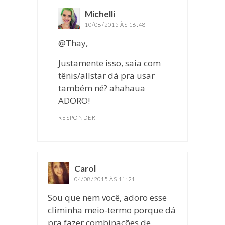
Michelli
disse:
10/08/2015 ÀS 16:48
@Thay,
Justamente isso, saia com
tênis/allstar dá pra usar
também né? ahahaua
ADORO!
RESPONDER
Carol
disse:
04/08/2015 ÀS 11:21
Sou que nem você, adoro esse
climinha meio-termo porque dá
pra fazer combinações de