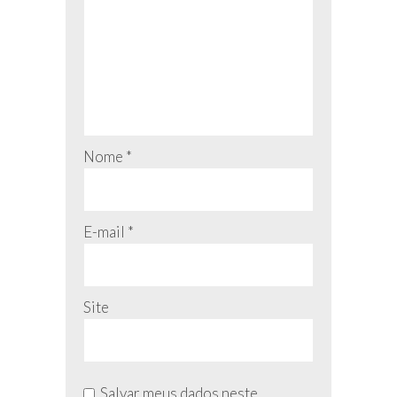
Nome
*
E-mail
*
Site
Salvar meus dados neste