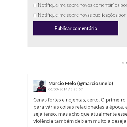
Não
Notifique-me sobre novos comentários por
preencha
Notifique-me sobre novas publicações por 
esse
campo
(anti-
spam)
2
Marcio Melo (@marciosmelo)
disse:
06/03/2014 ÀS 23:57
Cenas fortes e nojentas, certo. O primeir
para várias coisas relacionadas a época, 
seja tenso, mas acho que atualmente ess
violência também deixam muito a deseja