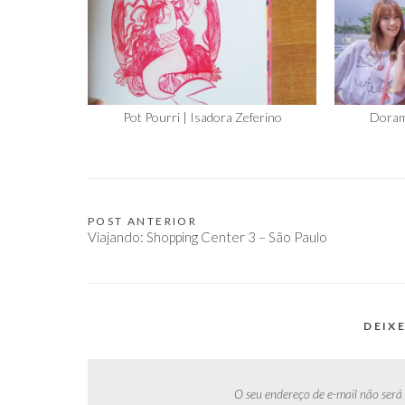
Pot Pourri | Isadora Zeferino
Doram
POST ANTERIOR
Navegação
Viajando: Shopping Center 3 – São Paulo
de
Post
DEIX
O seu endereço de e-mail não será