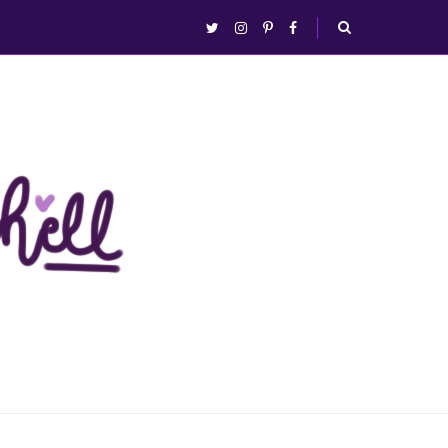
abrir/fechar
twitter
instagram
pinterest
facebook
busca