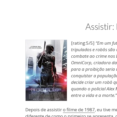
e
coisas
de
uma
Assistir
blogueira
à
moda
[rating:5/5]
“Em um fut
antiga.
tripulados e robôs são
combate ao crime nos E
OmniCorp, criadora das
para a proibição seria
conquistar a populaçã
decide criar um robô 
quando o policial Alex
entre a vida e a morte.”
Depois de assistir
o filme de 1987
, eu tive 
diferente de como o primeiro se apresenta,