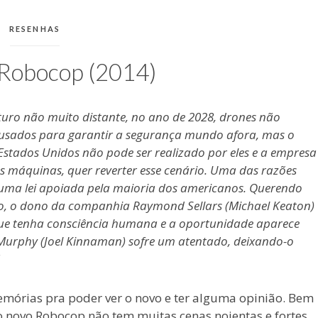
CATEGORIAS:
RESENHAS
: Robocop (2014)
uro não muito distante, no ano de 2028, drones não
 usados para garantir a segurança mundo afora, mas o
stados Unidos não pode ser realizado por eles e a empresa
 máquinas, quer reverter esse cenário. Uma das razões
 uma lei apoiada pela maioria dos americanos. Querendo
o, o dono da companhia Raymond Sellars (Michael Keaton)
que tenha consciência humana e a oportunidade aparece
 Murphy (Joel Kinnaman) sofre um atentado, deixando-o
memórias pra poder ver o novo e ter alguma opinião. Bem
 o novo Robocop não tem muitas cenas nojentas e fortes