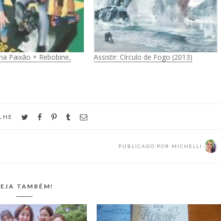
ma Paixão + Rebobine,
Assistir: Círculo de Fogo (2013)
twitter
facebook
pinterest
tumblr
email
LHE
PUBLICADO POR
MICHELLI
EJA TAMBÉM!