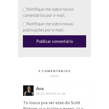
Não
Notifique-me sobre novos
preencha
comentários por e-mail.
esse
Notifique-me sobre novas
campo
publicações por e-mail.
(anti-
spam)
5 COMENTÁRIOS
Ana
disse:
09/11/2010 ÀS 11:28
To louca pra ver esse do Scott
Pilgrim, vi o trailer e gostei. Já o