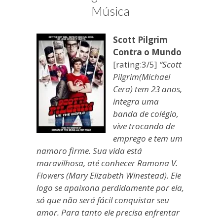
blogueira
Música
à
moda
Scott Pilgrim
antiga.
Contra o Mundo
[rating:3/5]
“Scott
Pilgrim(Michael
Cera) tem 23 anos,
integra uma
banda de colégio,
vive trocando de
emprego e tem um
namoro firme. Sua vida está
maravilhosa, até conhecer Ramona V.
Flowers (Mary Elizabeth Winestead). Ele
logo se apaixona perdidamente por ela,
só que não será fácil conquistar seu
amor. Para tanto ele precisa enfrentar