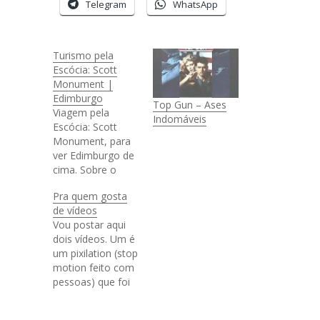
Telegram
WhatsApp
Turismo pela
Escócia: Scott
Monument |
Edimburgo
Top Gun – Ases
Viagem pela
Indomáveis
Escócia: Scott
Monument, para
ver Edimburgo de
cima. Sobre o
Scott Monument
Pra quem gosta
Não é nada mais
de vídeos
que um
Vou postar aqui
monumento
dois vídeos. Um é
dedicado ao autor
um pixilation (stop
de livros Walter
motion feito com
Scott, que
pessoas) que foi
escreveu livros
feito para nossa
famosos como "A
aula de Direção
Dama do Lago" e