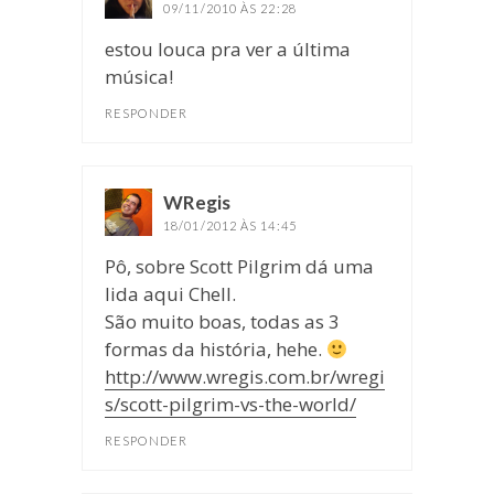
09/11/2010 ÀS 22:28
estou louca pra ver a última
música!
RESPONDER
WRegis
disse:
18/01/2012 ÀS 14:45
Pô, sobre Scott Pilgrim dá uma
lida aqui Chell.
São muito boas, todas as 3
formas da história, hehe.
http://www.wregis.com.br/wregi
s/scott-pilgrim-vs-the-world/
RESPONDER