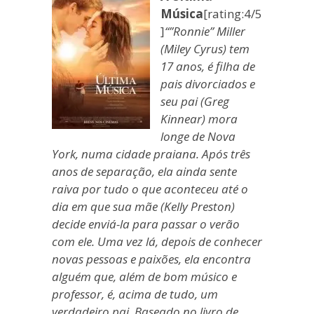
Música
[rating:4/5
]
“”Ronnie” Miller
(Miley Cyrus) tem
17 anos, é filha de
pais divorciados e
seu pai (Greg
Kinnear) mora
longe de Nova
York, numa cidade praiana. Após três
anos de separação, ela ainda sente
raiva por tudo o que aconteceu até o
dia em que sua mãe (Kelly Preston)
decide enviá-la para passar o verão
com ele. Uma vez lá, depois de conhecer
novas pessoas e paixões, ela encontra
alguém que, além de bom músico e
professor, é, acima de tudo, um
verdadeiro pai. Baseado no livro de