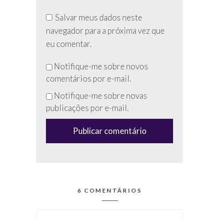
Salvar meus dados neste
navegador para a próxima vez que
eu comentar.
Não
Notifique-me sobre novos
preencha
comentários por e-mail.
esse
Notifique-me sobre novas
campo
publicações por e-mail.
(anti-
spam)
6 COMENTÁRIOS