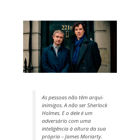
blogueira
à
moda
antiga.
As pessoas não têm arqui-
inimigos. A não ser Sherlock
Holmes. E o dele é um
adversário com uma
inteligência à altura da sua
própria – James Moriarty.