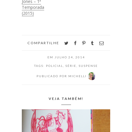
Jones – 1ª
Temporada
(2015)
twitter
facebook
pinterest
tumblr
email
COMPARTILHE
EM
JULHO 24, 2014
TAGS:
POLICIAL
,
SÉRIE
,
SUSPENSE
PUBLICADO POR
MICHELLI
VEJA TAMBÉM!