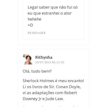
Legal saber que não fui só
eu que estranhei o ator
hehehe
=D
RESPONDER
Rithynha
disse:
25/07/2014 ÀS 15:55
Olá, tudo bem?
Sherlock Holmes é meu encanto!
Li os livros de Sir. Conan Doyle,
vi as adaptações com Robert
Downey Jr e Jude Law.