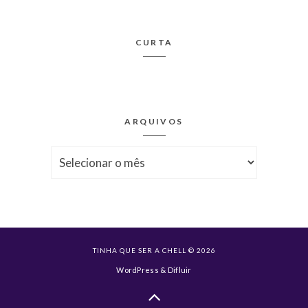
CURTA
ARQUIVOS
Arquivos
TINHA QUE SER A CHELL © 2026
WordPress
&
Difluir
Voltar