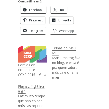
Compartilhe amô:
Facebook
18+
Pinterest
LinkedIn
Telegram
WhatsApp
Trilhas do Meu
MP3
Mais uma tag fixa
no blog, e essa é
Comic Con
pra quem adora
Experience –
música e cinema,
CCXP 2016 – Guia
mais
especificamente
Playlist: Fight like
que ama trilhas
a girl
sonoras, assim
Faz muito tempo
como eu! Pra
que não coloco
começar eu vou
músicas aqui no
falar da trilha do