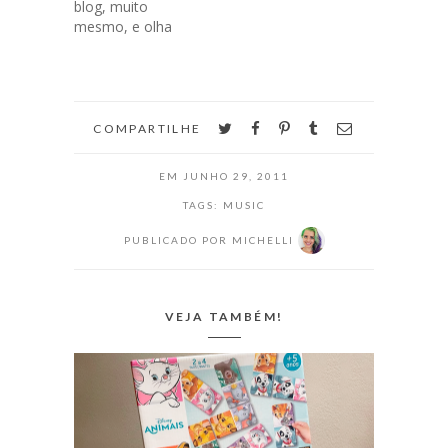
blog, muito
filme "Da Magia à
mesmo, e olha
Sedução", que foi
que agora está
a última que
tudo tão mais
baixei por aqui, e
fácil, a gente
que estou
entra no Spotify,
curtindo muito!…
escolhe, cria
twitter
facebook
pinterest
tumblr
email
COMPARTILHE
playlists e PUF!
Todo mundo tá
EM
JUNHO 29, 2011
ouvindo a seleção
que fazemos.
TAGS:
MUSIC
Lembro das
PUBLICADO POR
MICHELLI
minhas primeiras
mixtapes, feitas
no rádio da minha
mãe…
VEJA TAMBÉM!