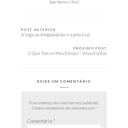
App: Nemo’s Reef
POST ANTERIOR
Navegação
A Saga da Amígdala(não é a princesa)
de
Post
PRÓXIMO POST
O Que Tem no Meu Estojo? – Irena Freitas
DEIXE UM COMENTÁRIO
O seu endereço de e-mail não será publicado.
Campos obrigatórios são marcados com
*
Comentário
*