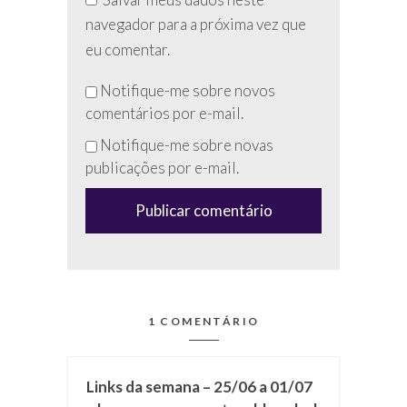
navegador para a próxima vez que
eu comentar.
Não
Notifique-me sobre novos
preencha
comentários por e-mail.
esse
Notifique-me sobre novas
campo
publicações por e-mail.
(anti-
spam)
1 COMENTÁRIO
Links da semana – 25/06 a 01/07