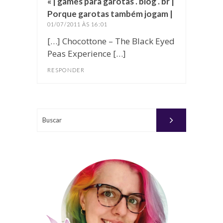
« | games para garotas . blog . br |
Porque garotas também jogam |
disse:
01/07/2011 ÀS 16:01
[…] Chocottone – The Black Eyed
Peas Experience […]
RESPONDER
Buscar