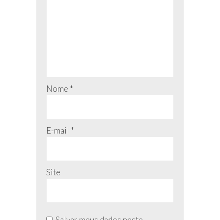
Nome
*
E-mail
*
Site
Salvar meus dados neste