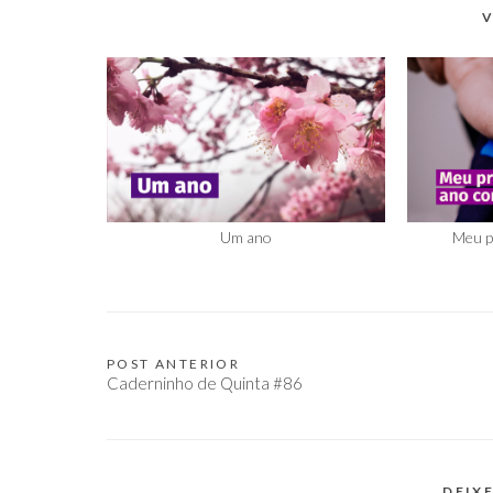
V
Um ano
Meu p
POST ANTERIOR
Navegação
Caderninho de Quinta #86
de
Post
DEIX