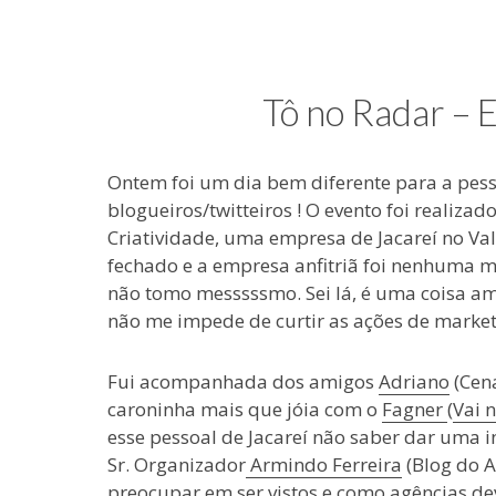
e
coisas
de
uma
Tô no Radar – 
blogueira
à
moda
Ontem foi um dia bem diferente para a pess
antiga.
blogueiros/twitteiros ! O evento foi realizad
Criatividade, uma empresa de Jacareí no Val
fechado e a empresa anfitriã foi nenhuma me
não tomo messsssmo. Sei lá, é uma coisa ama
não me impede de curtir as ações de market
Fui acompanhada dos amigos
Adriano
(Cena
caroninha mais que jóia com o
Fagner
(
Vai 
esse pessoal de Jacareí não saber dar uma 
Sr. Organizador
Armindo Ferreira
(Blog do A
preocupar em ser vistos e como agências de