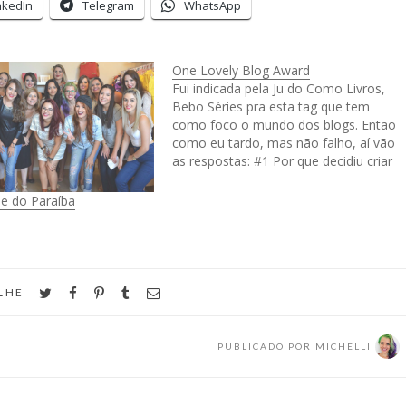
nkedIn
Telegram
WhatsApp
One Lovely Blog Award
Fui indicada pela Ju do Como Livros,
Bebo Séries pra esta tag que tem
como foco o mundo dos blogs. Então
como eu tardo, mas não falho, aí vão
as respostas: #1 Por que decidiu criar
um blog e quando começou? O
Chocottone nasceu quando descobri
le do Paraíba
a internet. Tenho ele…
twitter
facebook
pinterest
tumblr
email
LHE
PUBLICADO POR
MICHELLI