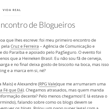
CATEGORIAS:
VIDA REAL
Encontro de Blogueiros
oa que lhes escreve: foi meu primeiro encontro de
o pela
Cruz e Ferreira
– Agência de Comunicação e
e do Paraíba e apoiado pelo PagSeguro. O evento foi
nos que a Heineken Brasil. Eu não sou fã de cerveja,
rga e no final deixa gosto de biscoito na boca, mas isso
ing e a marca em si, né?
 Mais) e Alexandre (
RPG Vale
)que me arrumaram uma
na Fé que Dá
). Chegamos atrasados, mas quem manda
informação decente? Pelo menos chegamos! E lá estava o
rmindo), falando sobre como os blogs devem se
vem ver os blogs. Rolou um papo super legal com a