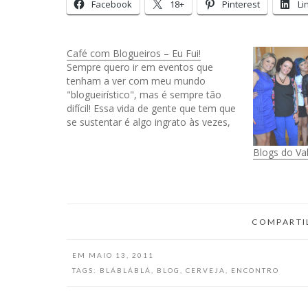
Facebook
18+
Pinterest
Li
Café com Blogueiros – Eu Fui!
Sempre quero ir em eventos que
tenham a ver com meu mundo
"blogueirístico", mas é sempre tão
difícil! Essa vida de gente que tem que
se sustentar é algo ingrato às vezes,
mas eu resolvi arrumar uma van e lá
fomos nós, várias pessoinhas do Vale
Blogs do Va
do Paraíba, para Sampa!…
COMPARTI
EM
MAIO 13, 2011
TAGS:
BLÁBLÁBLÁ
,
BLOG
,
CERVEJA
,
ENCONTRO