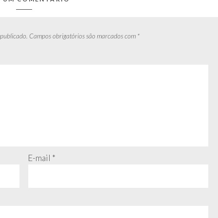
 publicado.
Campos obrigatórios são marcados com
*
E-mail
*