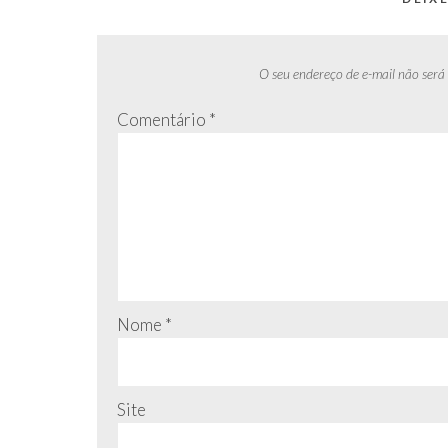
O seu endereço de e-mail não será
Comentário
*
Nome
*
Site