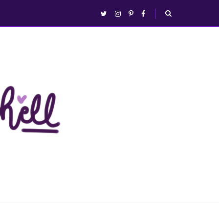
abrir/fechar
twitter
instagram
pinterest
facebook
busca