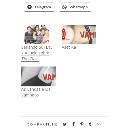
Telegram
WhatsApp
Seriando S01E15
Aset Ka
– Aquele sobre
The Class
As Lendas e Os
Vampiros
twitter
facebook
pinterest
tumblr
email
COMPARTILHE