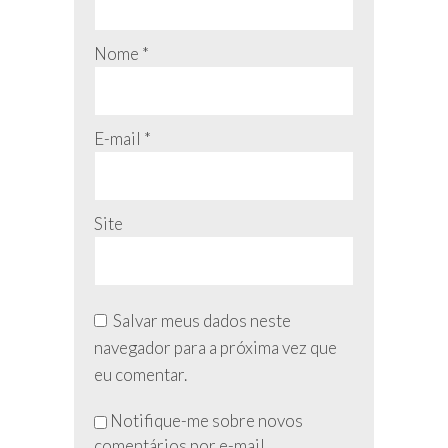
Nome
*
E-mail
*
Site
Salvar meus dados neste
navegador para a próxima vez que
eu comentar.
Não
Notifique-me sobre novos
preencha
comentários por e-mail.