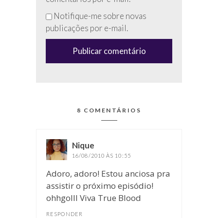
esse
Notifique-me sobre novas
campo
publicações por e-mail.
(anti-
spam)
8 COMENTÁRIOS
Nique
disse:
16/08/2010 ÀS 10:55
Adoro, adoro! Estou anciosa pra
assistir o próximo episódio!
ohhgolll Viva True Blood
RESPONDER