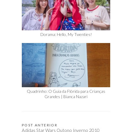
Dorama: Hello, My Twenties!
Quadrinho: O Guia da Flórida para Crianças
Grandes | Bianca Nazari
POST ANTERIOR
Navegação
Adidas Star Wars Outono Inverno 2010