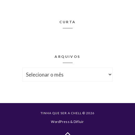
CURTA
ARQUIVOS
Arquivos
TINHA QUE SER A CHELL © 2026
WordPress
&
Difluir
Voltar