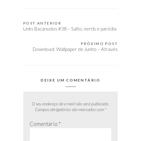
POST ANTERIOR
Navegação
Links Bacanudos #38 – Salto, nerds e paródia
de
Post
PRÓXIMO POST
Download: Wallpaper de Junho – Através
DEIXE UM COMENTÁRIO
O seu endereço de e-mail não será publicado.
Campos obrigatórios são marcados com
*
Comentário
*