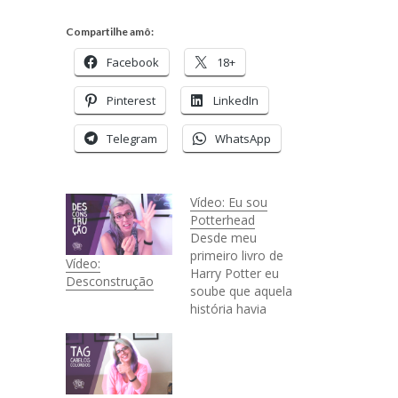
Compartilhe amô:
Facebook
18+
Pinterest
LinkedIn
Telegram
WhatsApp
Vídeo: Eu sou
Potterhead
Desde meu
primeiro livro de
Vídeo:
Harry Potter eu
Desconstrução
soube que aquela
história havia
marcado pra
sempre minha
infância. O livro
que me fez entrar
na vida de leitora,