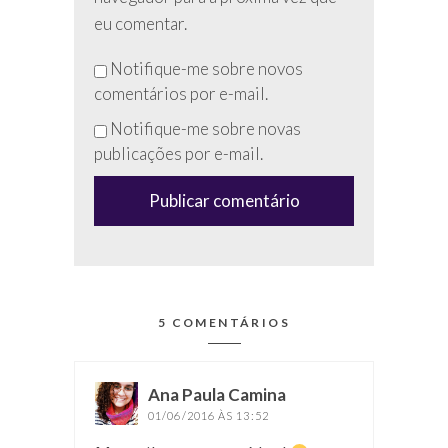
eu comentar.
Não
Notifique-me sobre novos
preencha
comentários por e-mail.
esse
Notifique-me sobre novas
campo
publicações por e-mail.
(anti-
spam)
5 COMENTÁRIOS
Ana Paula Camina
disse:
01/06/2016 ÀS 13:52