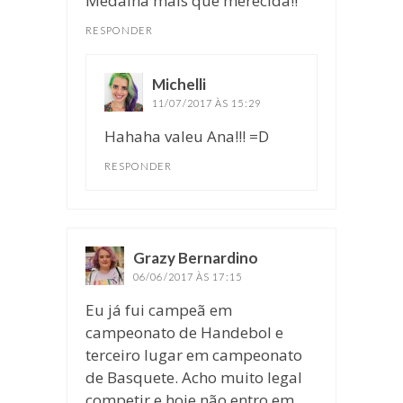
Medalha mais que merecida!!
RESPONDER
Michelli
disse:
11/07/2017 ÀS 15:29
Hahaha valeu Ana!!! =D
RESPONDER
Grazy Bernardino
disse:
06/06/2017 ÀS 17:15
Eu já fui campeã em
campeonato de Handebol e
terceiro lugar em campeonato
de Basquete. Acho muito legal
competir e hoje não entro em