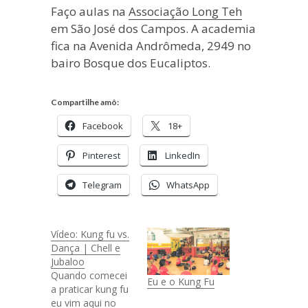
Faço aulas na
Associação Long Teh
em São José dos Campos. A academia
fica na Avenida Andrômeda, 2949 no
bairo Bosque dos Eucaliptos.
Compartilhe amô:
Facebook
18+
Pinterest
LinkedIn
Telegram
WhatsApp
Vídeo: Kung fu vs.
Dança | Chell e
Jubaloo
Quando comecei
Eu e o Kung Fu
a praticar kung fu
eu vim aqui no