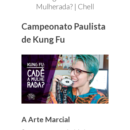
blogueira
Mulherada? | Chell
à
moda
Campeonato Paulista
antiga.
de Kung Fu
A Arte Marcial