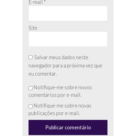
E-mail
*
Site
Salvar meus dados neste
navegador para a próxima vez que
eu comentar.
Não
Notifique-me sobre novos
preencha
comentários por e-mail.
esse
Notifique-me sobre novas
campo
publicações por e-mail.
(anti-
spam)