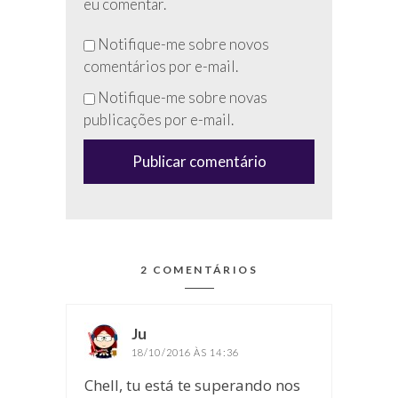
eu comentar.
Não
Notifique-me sobre novos
preencha
comentários por e-mail.
esse
Notifique-me sobre novas
campo
publicações por e-mail.
(anti-
spam)
2 COMENTÁRIOS
Ju
disse:
18/10/2016 ÀS 14:36
Chell, tu está te superando nos