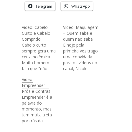
Telegram
WhatsApp
Vídeo: Cabelo
Vídeo: Maquiagem
Curto e Cabelo
– Quem sabe e
Comprido
quem não sabe
Cabelo curto
E hoje pela
sempre gera uma
primeira vez trago
certa polêmica.
uma convidada
Muito homem
para os vídeos do
fala que "não
canal, Nicole
gosta" e muita
Eberharte, diva,
Vídeo:
mulher morre de
baphônica,
Empreender –
medo, então pra
YouTuber e
Prós e Contras
aproveitar o novo
maquiadora veio
Empreender é a
visual eu vim aqui
na minha casinha
palavra do
contar algumas
pra mostrar como
momento, mas
diferenças entre
se faz uma
tem muita treta
ter cabelo
maquiagem de
por trás da
comprido e
verdade. E pra
glamourização
cabelo curto. Você
ficar mais legal,