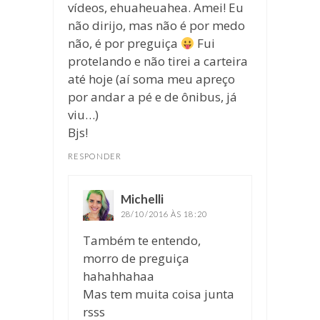
vídeos, ehuaheuahea. Amei! Eu
não dirijo, mas não é por medo
não, é por preguiça
Fui
protelando e não tirei a carteira
até hoje (aí soma meu apreço
por andar a pé e de ônibus, já
viu…)
Bjs!
RESPONDER
Michelli
disse:
28/10/2016 ÀS 18:20
Também te entendo,
morro de preguiça
hahahhahaa
Mas tem muita coisa junta
rsss