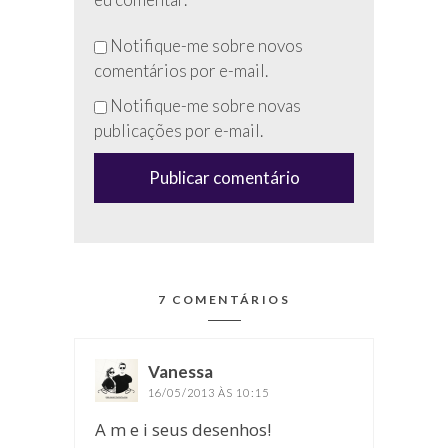
eu comentar.
Não
Notifique-me sobre novos
preencha
comentários por e-mail.
esse
Notifique-me sobre novas
campo
publicações por e-mail.
(anti-
spam)
7 COMENTÁRIOS
Vanessa
disse:
16/05/2013 ÀS 10:15
A m e i seus desenhos!