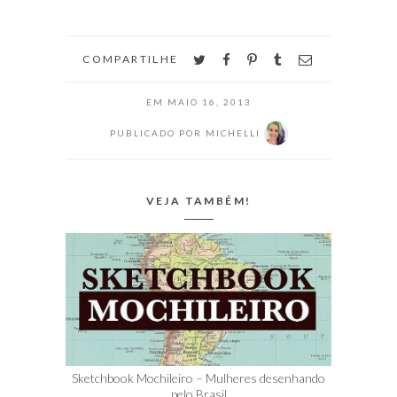
twitter
facebook
pinterest
tumblr
email
COMPARTILHE
EM
MAIO 16, 2013
PUBLICADO POR
MICHELLI
VEJA TAMBÉM!
Sketchbook Mochileiro – Mulheres desenhando
pelo Brasil