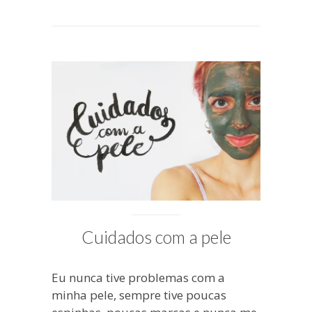
blogueira
à
moda
antiga.
Cuidados com a pele
Eu nunca tive problemas com a
minha pele, sempre tive poucas