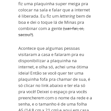
fiz uma plaquinha super meiga pra
colocar na sala e falar que a internet
é liberada. Eu fiz um
lettering
bem de
boa e dei o toque lá de Minas pra
combinar com a gente
(uai-fai, oi,
sacou?)
.
Acontece que algumas pessoas
visitaram a casa e falaram pra eu
disponibilizar a plaquinha na
internet, e olha só, achei uma ótima
ideia! Então se você quer ter uma
plaquinha fofa pra chamar de sua, é
só clicar no link abaixo e ter ela só
pra você! Deixei o espaço pra vocês
preencherem com o nome da rede e a
senha, e o tamanho é de uma folha
A5 (14,8 cm x 21 cm) e aqui em casa