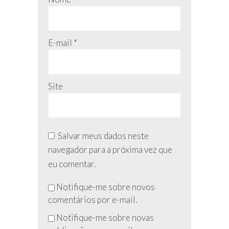
E-mail
*
Site
Salvar meus dados neste
navegador para a próxima vez que
eu comentar.
Não
Notifique-me sobre novos
preencha
comentários por e-mail.
esse
Notifique-me sobre novas
campo