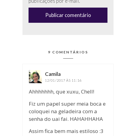
publicações por e-mail.
(anti-
spam)
9 COMENTÁRIOS
Camila
disse:
12/01/2017 ÀS 11:16
Ahhhhhhh, que xuxu, Chell!
Fiz um papel super meia boca e
coloquei na geladeira com a
senha do uai fai. HAHAHHAHA
Assim fica bem mais estiloso :3