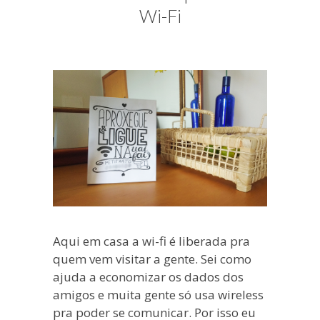
blogueira
Wi-Fi
à
moda
antiga.
Aqui em casa a wi-fi é liberada pra
quem vem visitar a gente. Sei como
ajuda a economizar os dados dos
amigos e muita gente só usa wireless
pra poder se comunicar. Por isso eu