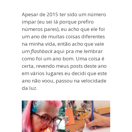
blogueira
à
Apesar de 2015 ter sido um número
moda
impar (eu sei lá porque prefiro
antiga.
números pares), eu acho que ele foi
um ano de muitas coisas diferentes
na minha vida, então acho que vale
um
flashback
aqui pra me lembrar
como foi um ano bom. Uma coisa é
certa, revendo meus posts deste ano
em vários lugares eu decidi que este
ano não voou, passou na velocidade
da luz.