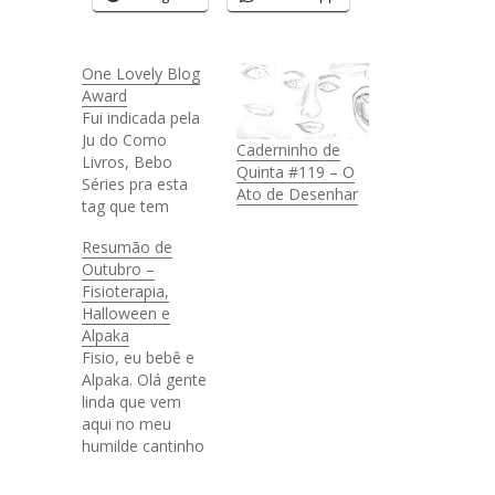
One Lovely Blog
Award
Fui indicada pela
Ju do Como
Caderninho de
Livros, Bebo
Quinta #119 – O
Séries pra esta
Ato de Desenhar
tag que tem
como foco o
Resumão de
mundo dos blogs.
Outubro –
Então como eu
Fisioterapia,
tardo, mas não
Halloween e
falho, aí vão as
Alpaka
respostas: #1 Por
Fisio, eu bebê e
que decidiu criar
Alpaka. Olá gente
um blog e quando
linda que vem
começou? O
aqui no meu
Chocottone
humilde cantinho
nasceu quando
cibernético, como
descobri a
estão vocês? Já
internet. Tenho