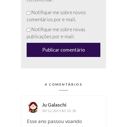
Não
Notifique-me sobre novos
preencha
comentários por e-mail.
esse
Notifique-me sobre novas
campo
publicações por e-mail.
(anti-
spam)
4 COMENTÁRIOS
Ju Galaschi
disse:
30/12/2015 ÀS 10:30
Esse ano passou voando