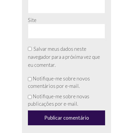
Site
Salvar meus dados neste
navegador para a próxima vez que
eu comentar.
Não
Notifique-me sobre novos
preencha
comentários por e-mail.
esse
Notifique-me sobre novas
campo
publicações por e-mail.
(anti-
spam)