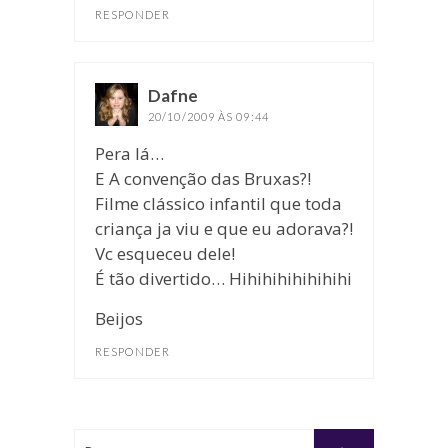
RESPONDER
Dafne
disse:
20/10/2009 ÀS 09:44
Pera lá…
E A convenção das Bruxas?!
Filme clássico infantil que toda
criança ja viu e que eu adorava?!
Vc esqueceu dele!
É tão divertido… Hihihihihihihihi
Beijos
RESPONDER
Buscar