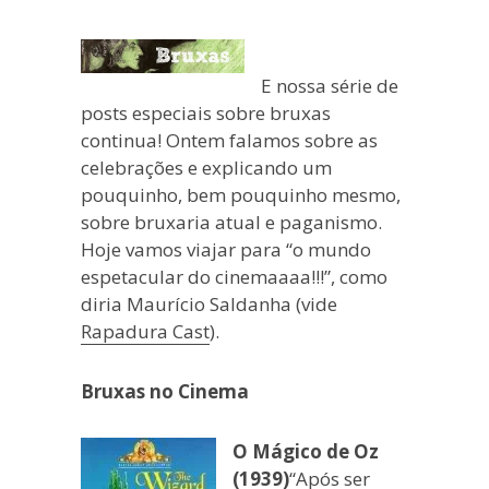
blogueira
à
moda
E nossa série de
antiga.
posts especiais sobre bruxas
continua! Ontem falamos sobre as
celebrações e explicando um
pouquinho, bem pouquinho mesmo,
sobre bruxaria atual e paganismo.
Hoje vamos viajar para “o mundo
espetacular do cinemaaaa!!!”, como
diria Maurício Saldanha (vide
Rapadura Cast
).
Bruxas no Cinema
O Mágico de Oz
(1939)
“Após ser