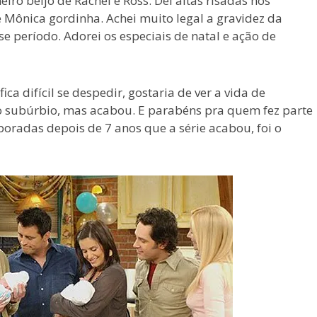
ro beijo de Rachel e Ross. Dei altas risadas nos
 Mônica gordinha. Achei muito legal a gravidez da
e período. Adorei os especiais de natal e ação de
ica difícil se despedir, gostaria de ver a vida de
o subúrbio, mas acabou. E parabéns pra quem fez parte
poradas depois de 7 anos que a série acabou, foi o