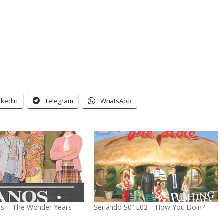
nkedIn
Telegram
WhatsApp
eis – The Wonder Years
Seriando S01E02 – How You Doin?