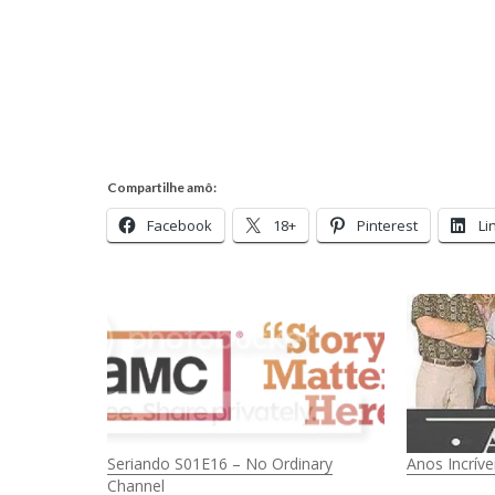
Compartilhe amô:
Facebook
18+
Pinterest
Li
Seriando S01E16 – No Ordinary
Anos Incrív
Channel