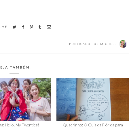
twitter
facebook
pinterest
tumblr
email
LHE
PUBLICADO POR
MICHELLI
EJA TAMBÉM!
a: Hello, My Twenties!
Quadrinho: O Guia da Flórida para