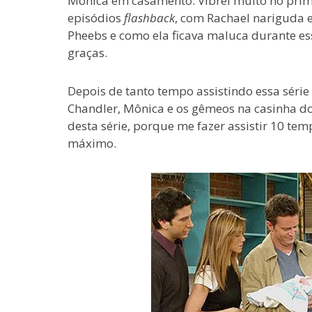
Mônica em casamento. Vibrei muito no primei
episódios
flashback
, com Rachael nariguda e
Pheebs e como ela ficava maluca durante ess
graças.
Depois de tanto tempo assistindo essa série f
Chandler, Mônica e os gêmeos na casinha d
desta série, porque me fazer assistir 10 tem
máximo.