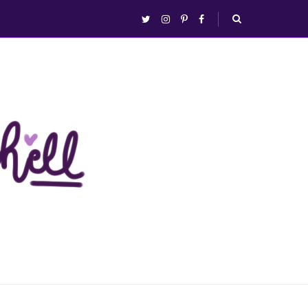
abrir/fechar
twitter
instagram
pinterest
facebook
busca