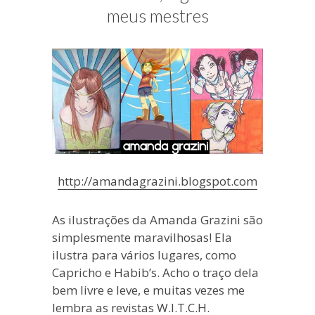
blogueira
meus mestres
à
moda
antiga.
http://amandagrazini.blogspot.com
As ilustrações da Amanda Grazini são
simplesmente maravilhosas! Ela
ilustra para vários lugares, como
Capricho e Habib’s. Acho o traço dela
bem livre e leve, e muitas vezes me
lembra as revistas W.I.T.C.H.