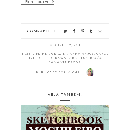
ela faz evoluiu.
– Flores pra você
Hoje ela é
ilustradora
freelance e
também dá aulas
de desenho. O
twitter
facebook
pinterest
tumblr
email
COMPARTILHE
que mais me fez
gostar…
EM
ABRIL 02, 2010
TAGS:
AMANDA GRAZINI
,
ANNA ANJOS
,
CAROL
RIVELLO
,
HIRO KAWAHARA
,
ILUSTRAÇÃO
,
SAMANTA FRÔOR
PUBLICADO POR
MICHELLI
VEJA TAMBÉM!