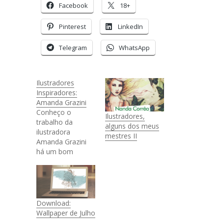
Facebook
18+
Pinterest
LinkedIn
Telegram
WhatsApp
Ilustradores
Inspiradores:
Amanda Grazini
Conheço o
Ilustradores,
trabalho da
alguns dos meus
ilustradora
mestres II
Amanda Grazini
há um bom
tempo, tanto que
já falei uma vez
do trabalho dela
por aqui e é bem
interessante ver
Download:
como tudo que
Wallpaper de Julho