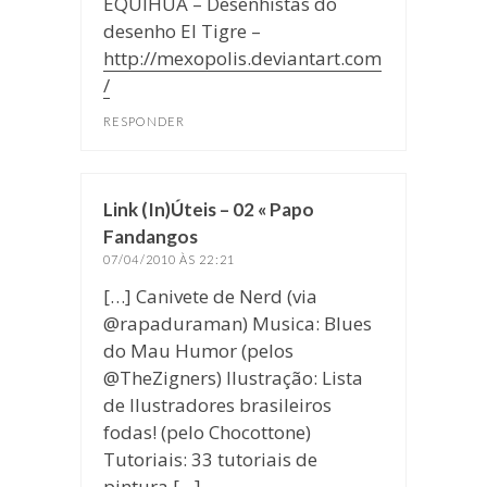
EQUIHUA – Desenhistas do
desenho El Tigre –
http://mexopolis.deviantart.com
/
RESPONDER
Link (In)Úteis – 02 « Papo
Fandangos
disse:
07/04/2010 ÀS 22:21
[…] Canivete de Nerd (via
@rapaduraman) Musica: Blues
do Mau Humor (pelos
@TheZigners) Ilustração: Lista
de Ilustradores brasileiros
fodas! (pelo Chocottone)
Tutoriais: 33 tutoriais de
pintura […]