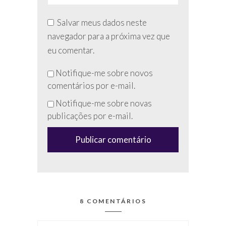
Salvar meus dados neste
navegador para a próxima vez que
eu comentar.
Não
Notifique-me sobre novos
preencha
comentários por e-mail.
esse
Notifique-me sobre novas
campo
publicações por e-mail.
(anti-
spam)
8 COMENTÁRIOS