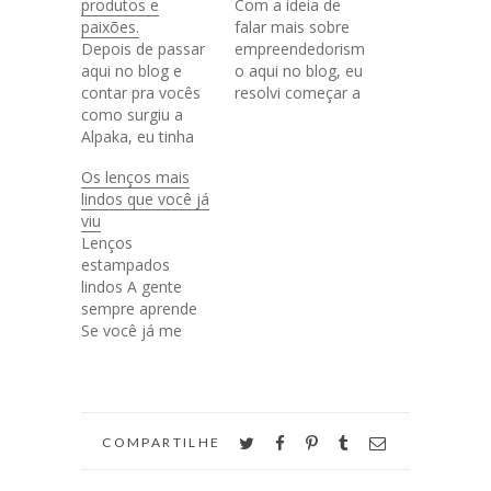
produtos e
Com a ideia de
paixões.
falar mais sobre
Depois de passar
empreendedorism
aqui no blog e
o aqui no blog, eu
contar pra vocês
resolvi começar a
como surgiu a
mostrar pra vocês
Alpaka, eu tinha
pequenos
que vir e contar as
negócios que
Os lenços mais
novidades.
fazem coisas
lindos que você já
Primeiro que
lindas pra que
viu
lançamos mais
vocês possam
Lenços
três estampas
apoiar e consumir
estampados
exclusivas e
desses lugares.
lindos A gente
lindas: a "Back to
Ano passado já fiz
sempre aprende
the Stamp"
parte do
Se você já me
desenvolvida por
Movimento
conhece e
mim, a
Compre do
conhece a Alpaka,
"Sulhuestrelas"
Pequeno Negócio
sabe que há
feita pela Juliana
que foi idealizado
quase dois anos
Rabelo e a "Três
pelo SEBRAE e…
atrás eu comecei
twitter
facebook
pinterest
tumblr
email
Olhos" feita…
COMPARTILHE
essa empreitada e
um dos primeiros