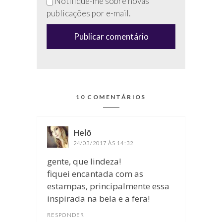
Notifique-me sobre novas
campo
publicações por e-mail.
(anti-
spam)
10 COMENTÁRIOS
Helô
disse:
24/03/2017 ÀS 14:32
gente, que lindeza!
fiquei encantada com as
estampas, principalmente essa
inspirada na bela e a fera!
RESPONDER