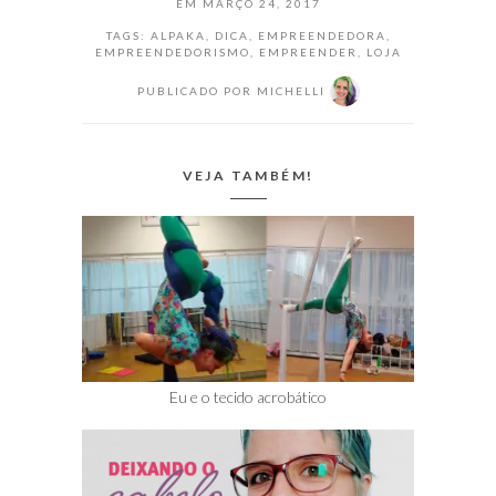
EM
MARÇO 24, 2017
produtos que
vendemos foram
TAGS:
ALPAKA
,
DICA
,
EMPREENDEDORA
,
EMPREENDEDORISMO
,
EMPREENDER
,
LOJA
lenços. Nesta
primeira leva
PUBLICADO POR
MICHELLI
encomendamos o
tecido por metro
lá em São Paulo e
de…
VEJA TAMBÉM!
Eu e o tecido acrobático