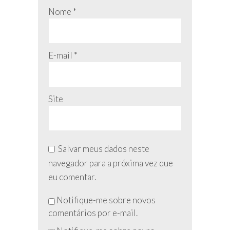
Nome
*
E-mail
*
Site
Salvar meus dados neste
navegador para a próxima vez que
eu comentar.
Não
Notifique-me sobre novos
preencha
comentários por e-mail.
esse