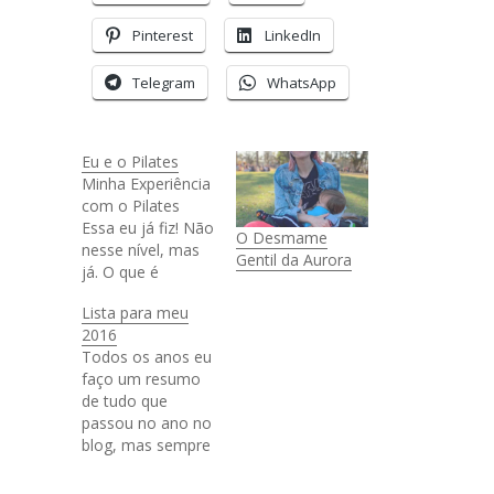
Pinterest
LinkedIn
Telegram
WhatsApp
Eu e o Pilates
Minha Experiência
com o Pilates
Essa eu já fiz! Não
O Desmame
nesse nível, mas
Gentil da Aurora
já. O que é
pilates? "O
Lista para meu
método Pilates
2016
tem como base,
Todos os anos eu
os princípios
faço um resumo
criados por
de tudo que
Joseph H. Pilates e
passou no ano no
associa a estes,
blog, mas sempre
os conceitos de
vejo em blogs que
Rolfing, Polestar,
sigo as pessoas
Feldenkrais,