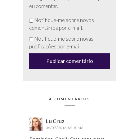
eu comentar.
Não
Notifique-me sobre novos
preencha
comentários por e-mail.
esse
Notifique-me sobre novas
campo
publicações por e-mail.
(anti-
spam)
4 COMENTÁRIOS
Lu Cruz
disse:
06/07/2016 ÀS 10:46