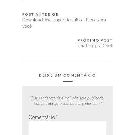
POST ANTERIOR
Navegação
Download: Wallpaper de Julho – Flores pra
de
você
Post
PRÓXIMO POST
Uma help pra Chell
DEIXE UM COMENTÁRIO
O seu endereço de e-mail não será publicado.
Campos obrigatórios são marcados com
*
Comentário
*