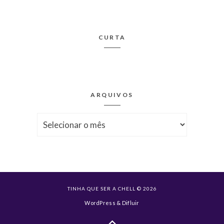
CURTA
ARQUIVOS
Arquivos
TINHA QUE SER A CHELL © 2026
WordPress
&
Difluir
Voltar