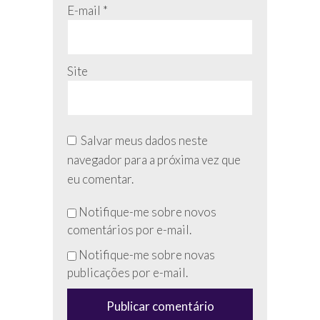
E-mail
*
Site
Salvar meus dados neste
navegador para a próxima vez que
eu comentar.
Não
Notifique-me sobre novos
preencha
comentários por e-mail.
esse
Notifique-me sobre novas
campo
publicações por e-mail.
(anti-
spam)