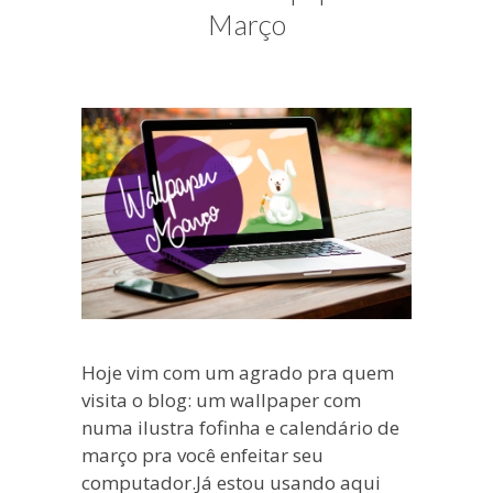
blogueira
Março
à
moda
antiga.
Hoje vim com um agrado pra quem
visita o blog: um wallpaper com
numa ilustra fofinha e calendário de
março pra você enfeitar seu
computador.Já estou usando aqui