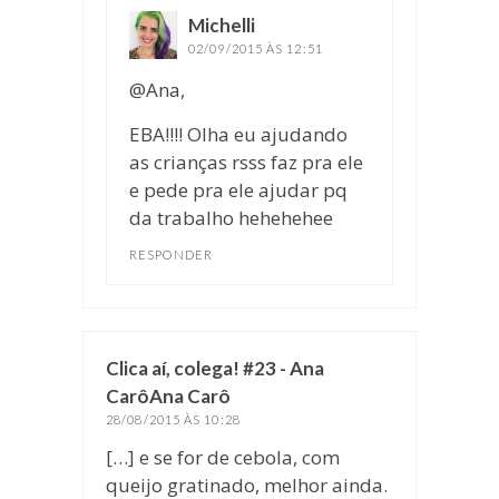
Michelli
disse:
02/09/2015 ÀS 12:51
@Ana,
EBA!!!! Olha eu ajudando
as crianças rsss faz pra ele
e pede pra ele ajudar pq
da trabalho hehehehee
RESPONDER
Clica aí, colega! #23 - Ana
CarôAna Carô
disse:
28/08/2015 ÀS 10:28
[…] e se for de cebola, com
queijo gratinado, melhor ainda.