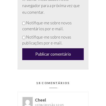
navegador para a próxima vez que
eu comentar.
Não
Notifique-me sobre novos
preencha
comentários por e-mail.
esse
Notifique-me sobre novas
campo
publicações por e-mail.
(anti-
spam)
18 COMENTÁRIOS
Cheel
disse:
19/08/2015 ÀS 12:05