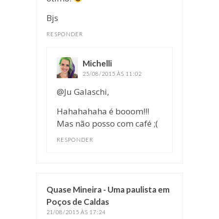
Bjs
RESPONDER
Michelli
disse:
25/08/2015 ÀS 11:02
@Ju Galaschi,
Hahahahaha é booom!!!
Mas não posso com café ;(
RESPONDER
Quase Mineira - Uma paulista em
Poços de Caldas
disse:
21/08/2015 ÀS 17:24