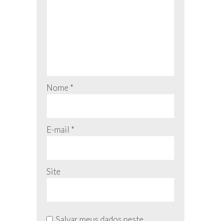
Nome
*
E-mail
*
Site
Salvar meus dados neste