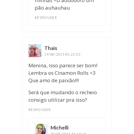
minhas =D adooooro um
pão auhauhau
RESPONDER
Thais
disse:
19/08/2015 ÀS 23:03
Menina, isso parece ser bom!
Lembra os Cinamon Rolls <3
Que amo de paixão!!!
Será que mudando o recheio
consigo utilizar pra isso?
RESPONDER
Michelli
disse:
20/08/2015 ÀS 15:41