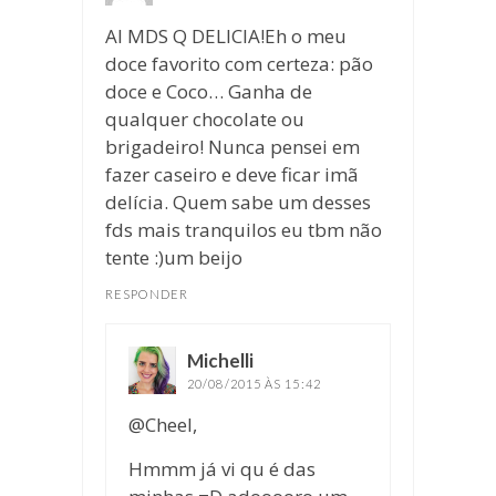
AI MDS Q DELICIA!Eh o meu
doce favorito com certeza: pão
doce e Coco… Ganha de
qualquer chocolate ou
brigadeiro! Nunca pensei em
fazer caseiro e deve ficar imã
delícia. Quem sabe um desses
fds mais tranquilos eu tbm não
tente :)um beijo
RESPONDER
Michelli
disse:
20/08/2015 ÀS 15:42
@Cheel,
Hmmm já vi qu é das