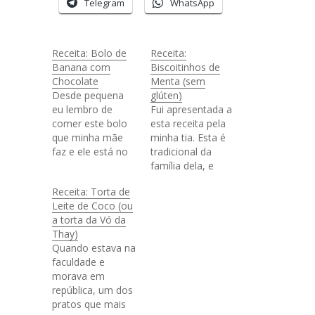
Telegram
WhatsApp
Receita: Bolo de
Receita:
Banana com
Biscoitinhos de
Chocolate
Menta (sem
Desde pequena
glúten)
eu lembro de
Fui apresentada a
comer este bolo
esta receita pela
que minha mãe
minha tia. Esta é
faz e ele está no
tradicional da
"Top 10 de bolos
família dela, e
pra fazer em casa
todos os anos
Receita: Torta de
e comer em 2
meus primos tem
Leite de Coco (ou
dias". Então
o costume de
a torta da Vó da
resolvi trazer pra
fazer estes
Thay)
vocês esta receita
biscoitinhos na
Quando estava na
diliça que vem do
época do natal.
faculdade e
livro de receitas lá
Em um ano que
morava em
de casa. Ela é
levaram estas
república, um dos
meio diferente,…
delícias pra serem
pratos que mais
provadas, eu me