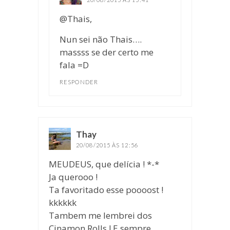
@Thais,
Nun sei não Thais….
massss se der certo me
fala =D
RESPONDER
Thay
disse:
20/08/2015 ÀS 12:56
MEUDEUS, que delícia ! *-*
Ja querooo !
Ta favoritado esse poooost !
kkkkkk
Tambem me lembrei dos
Cinamon Rolls ! E sempre