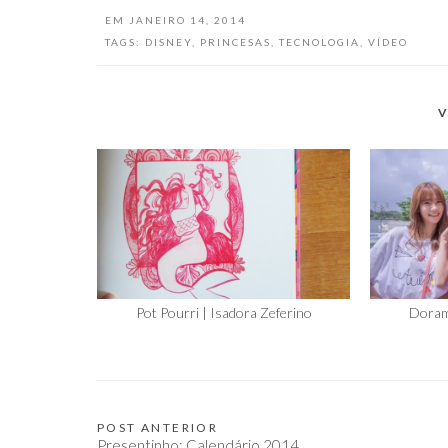
EM
JANEIRO 14, 2014
TAGS:
DISNEY
,
PRINCESAS
,
TECNOLOGIA
,
VÍDEO
V
Pot Pourri | Isadora Zeferino
Doram
POST ANTERIOR
Navegação
Presentinho: Calendário 2014