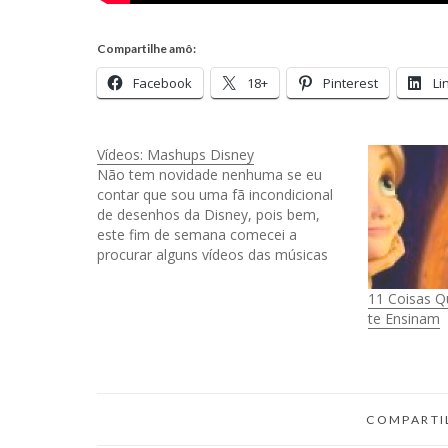
Compartilhe amô:
Facebook
18+
Pinterest
Li
Vídeos: Mashups Disney
Não tem novidade nenhuma se eu
contar que sou uma fã incondicional
de desenhos da Disney, pois bem,
este fim de semana comecei a
procurar alguns vídeos das músicas
pra ouvir enquanto trabalho e achei
uma coisa muito legal. Pessoas que
11 Coisas Q
fazem mashups de músicas da Disney
te Ensinam
e cantam SOZINHAS…
COMPARTI