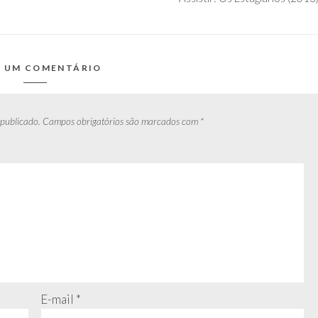
E UM COMENTÁRIO
 publicado.
Campos obrigatórios são marcados com
*
E-mail
*