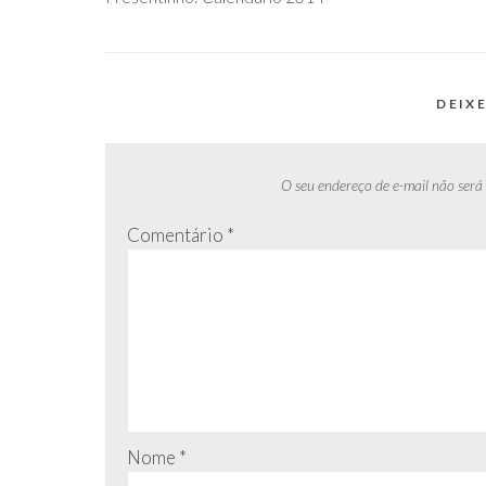
de
Post
DEIX
O seu endereço de e-mail não será
Comentário
*
Nome
*