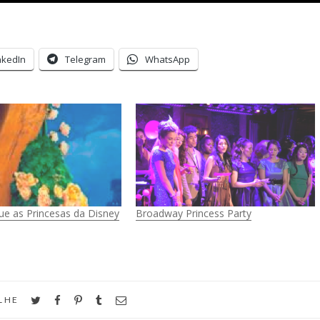
nkedIn
Telegram
WhatsApp
ue as Princesas da Disney
Broadway Princess Party
twitter
facebook
pinterest
tumblr
email
LHE