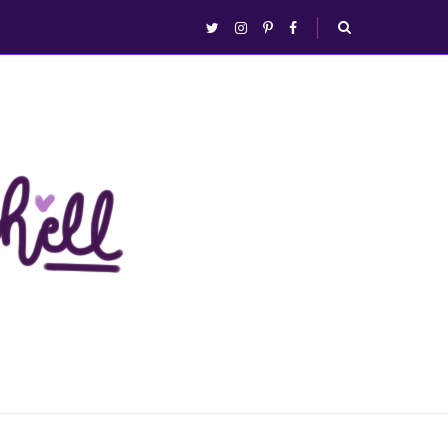
abrir/fechar
twitter
instagram
pinterest
facebook
busca