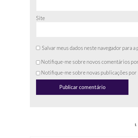
Site
Salvar meus dados neste navegador para a 
Não
Notifique-me sobre novos comentários por
preencha
Notifique-me sobre novas publicações por 
esse
campo
(anti-
spam)
1