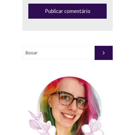
(anti-
spam)
Buscar