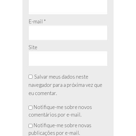
E-mail
*
Site
Salvar meus dados neste
navegador para a próxima vez que
eu comentar.
Não
Notifique-me sobre novos
preencha
comentários por e-mail.
esse
Notifique-me sobre novas
campo
publicações por e-mail.