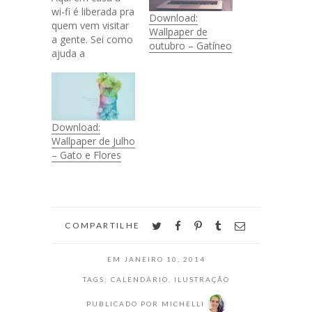
wi-fi é liberada pra
Download:
quem vem visitar
Wallpaper de
a gente. Sei como
outubro – Gatíneo
ajuda a
economizar os
dados dos amigos
e muita gente só
usa wireless pra
poder se
Download:
comunicar. Por
Wallpaper de Julho
isso eu fiz uma
– Gato e Flores
plaquinha super
meiga pra colocar
na sala e falar que
a internet é…
twitter
facebook
pinterest
tumblr
email
COMPARTILHE
EM
JANEIRO 10, 2014
TAGS:
CALENDÁRIO
,
ILUSTRAÇÃO
PUBLICADO POR
MICHELLI