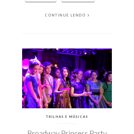
CONTINUE LENDO
EM
OUTUBRO
09, 2017
PUBLICADO
POR
MICHELLI
CATEGORIAS:
TRILHAS E MÚSICAS
Broadway Princess Party