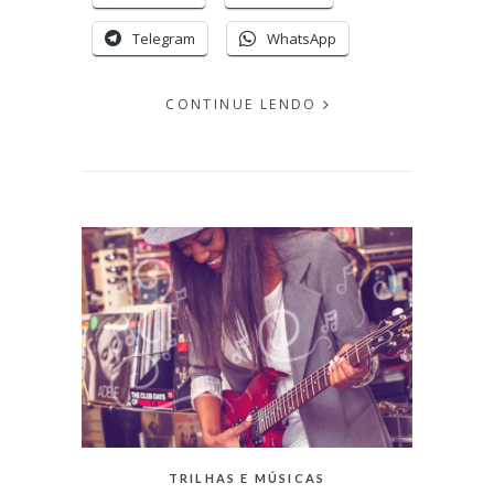
Telegram
WhatsApp
CONTINUE LENDO
EM
MARÇO
16,
2016
PUBLICADO
POR
MICHELLI
CATEGORIAS:
TRILHAS E MÚSICAS