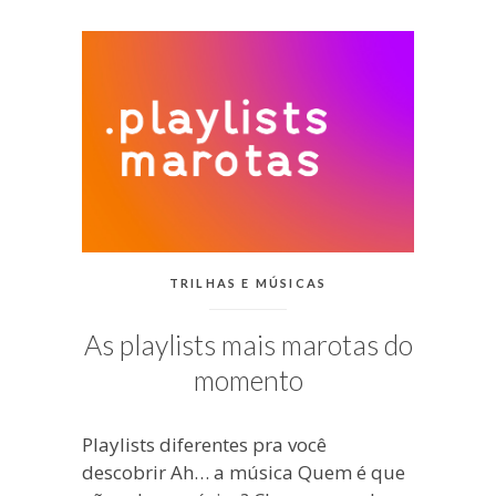
blogueira
à
moda
antiga.
CATEGORIAS:
TRILHAS E MÚSICAS
As playlists mais marotas do
momento
Playlists diferentes pra você
descobrir Ah… a música Quem é que