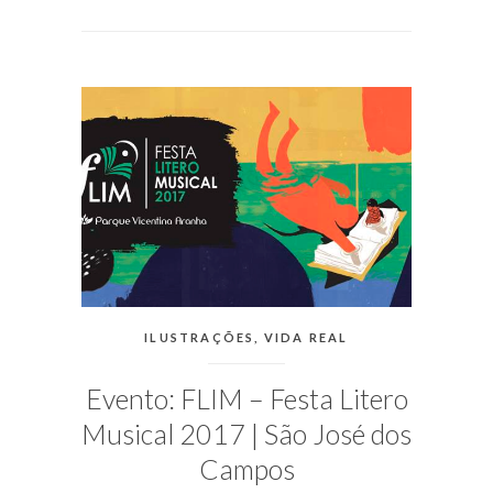
EM
AGOSTO
16,
2018
PUBLICADO
POR
MICHELLI
CATEGORIAS:
ILUSTRAÇÕES
,
VIDA REAL
Evento: FLIM – Festa Litero
Musical 2017 | São José dos
Campos