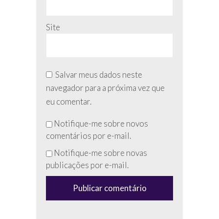
Site
Salvar meus dados neste
navegador para a próxima vez que
eu comentar.
Não
Notifique-me sobre novos
preencha
comentários por e-mail.
esse
Notifique-me sobre novas
campo
publicações por e-mail.
(anti-
spam)