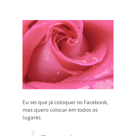
blogueira
à
moda
antiga.
Eu sei que já coloquei no Facebook,
mas quero colocar em todos os
lugares.