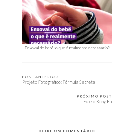
Enxoval do bebê: o que é realmente necessário?
POST ANTERIOR
Navegação
Projeto Fotográfico: Fórmula Secreta
de
Post
PRÓXIMO POST
Eu e o Kung Fu
DEIXE UM COMENTÁRIO