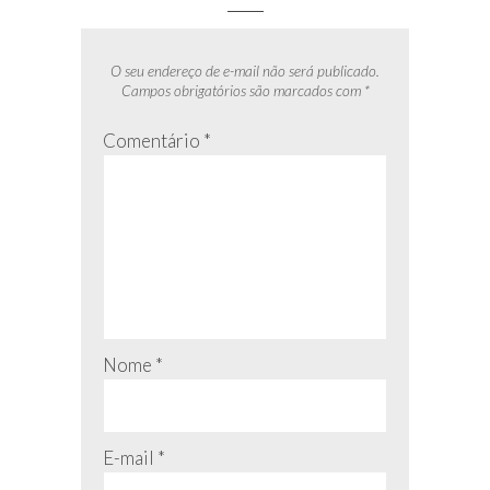
O seu endereço de e-mail não será publicado.
Campos obrigatórios são marcados com
*
Comentário
*
Nome
*
E-mail
*