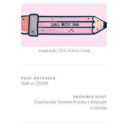
Inspiração: Girls Artists Gang
POST ANTERIOR
Navegação
Hulk vs. (2009)
de
Post
PRÓXIMO POST
Espetacular Homem Aranha + Amizade
Colorida