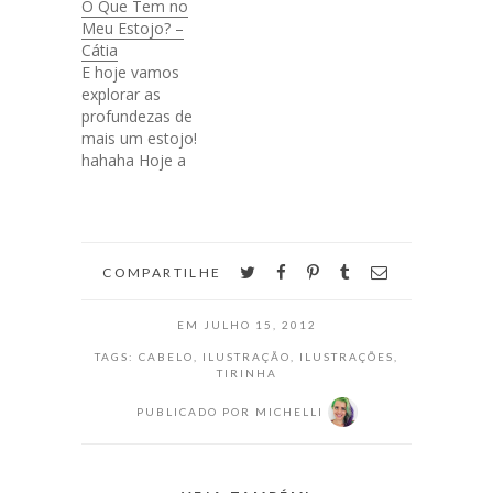
O Que Tem no
Meu Estojo? –
Cátia
E hoje vamos
explorar as
profundezas de
mais um estojo!
hahaha Hoje a
convidada é a
Cátia, do blog
Prancheta da
Cátia e d' O Diário
de Virgínia.
twitter
facebook
pinterest
tumblr
email
COMPARTILHE
Também já
comentei do
EM
JULHO 15, 2012
trabalho dela aqui
no blog, porque
TAGS:
CABELO
,
ILUSTRAÇÃO
,
ILUSTRAÇÕES
,
TIRINHA
acho as tirinhas
dela super legais e
PUBLICADO POR
MICHELLI
a ilustração dela é
bem…