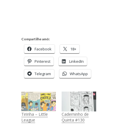
blogueira
à
moda
antiga.
Compartilhe amô:
Facebook
18+
Pinterest
LinkedIn
Telegram
WhatsApp
Tirinha – Little
Caderninho de
League
Quinta #130