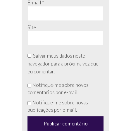
E-mail
*
Site
Salvar meus dados neste
navegador para a próxima vez que
eu comentar.
Não
Notifique-me sobre novos
preencha
comentários por e-mail.
esse
Notifique-me sobre novas
campo
publicações por e-mail.
(anti-
spam)