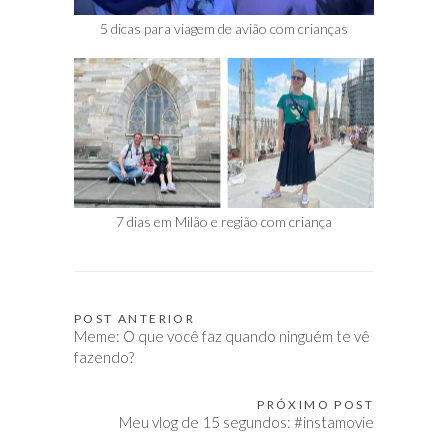
5 dicas para viagem de avião com crianças
7 dias em Milão e região com criança
POST ANTERIOR
Navegação
Meme: O que você faz quando ninguém te vê
de
fazendo?
Post
PRÓXIMO POST
Meu vlog de 15 segundos: #instamovie