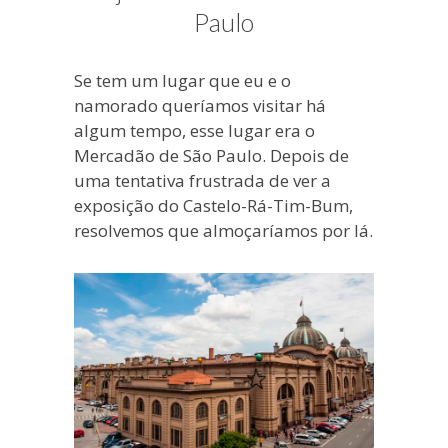
blogueira
Paulo
à
moda
Se tem um lugar que eu e o
antiga.
namorado queríamos visitar há
algum tempo, esse lugar era o
Mercadão de São Paulo. Depois de
uma tentativa frustrada de ver a
exposição do Castelo-Rá-Tim-Bum,
resolvemos que almoçaríamos por lá.