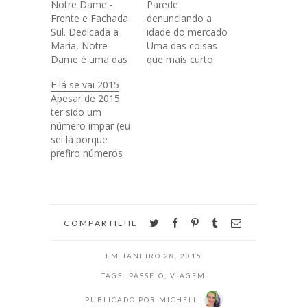
Notre Dame -
Parede
Frente e Fachada
denunciando a
Sul. Dedicada a
idade do mercado
Maria, Notre
Uma das coisas
Dame é uma das
que mais curto
catedrais mais
em viagens,
E lá se vai 2015
famosas em todo
sejam nacionais
Apesar de 2015
o mundo. Sua
internacionais, é
ter sido um
construção
descobrir
número impar (eu
começou no ano
comidas, gostos e
sei lá porque
de 1163 e só
hábitos das
prefiro números
terminou 167
pessoas que
pares), eu acho
anos depois. Ali
moram onde
que ele foi um
aconteceram
estou indo. Nada
ano de muitas
fatos marcantes
melhor que um
coisas diferentes
como a coroação
mercado e um
na minha vida,
twitter
facebook
pinterest
tumblr
email
de Napoleão
supermercado pra
COMPARTILHE
então acho que
Bonaparte em
mostrar essas
vale um flashback
1804 e a
coisas. Então
EM
JANEIRO 28, 2015
aqui pra me
beatificação…
quando
lembrar como foi
TAGS:
PASSEIO
,
VIAGEM
descobrimos o
um ano bom.
Borough logo
PUBLICADO POR
MICHELLI
Uma coisa é
arrumamos um…