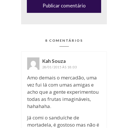
spam)
8 COMENTÁRIOS
Kah Souza
disse:
28/01/2015 ÀS 18:03
Amo demais o mercadão, uma
vez fui lá com umas amigas e
acho que a gente experimentou
todas as frutas imagináveis,
hahahaha.
Já comi o sanduíche de
mortadela, é gostoso mas não é