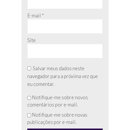
E-mail
*
Site
Salvar meus dados neste
navegador para a próxima vez que
eu comentar.
Não
Notifique-me sobre novos
preencha
comentários por e-mail.
esse
Notifique-me sobre novas
campo
publicações por e-mail.
(anti-