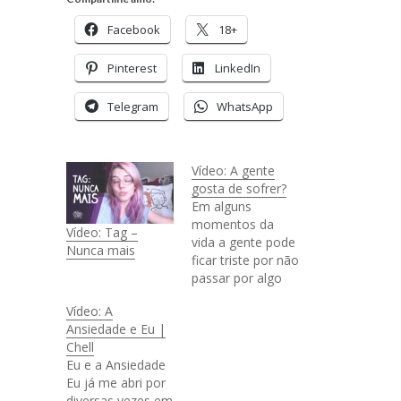
Facebook
18+
Pinterest
LinkedIn
Telegram
WhatsApp
Vídeo: A gente
gosta de sofrer?
Em alguns
momentos da
Vídeo: Tag –
vida a gente pode
Nunca mais
ficar triste por não
passar por algo
ruim, por
Vídeo: A
exemplo: se sentir
Ansiedade e Eu |
culpado por não
Chell
trabalhar depois
Eu e a Ansiedade
do horário, pode?
Eu já me abri por
Conheça a
diversas vezes em