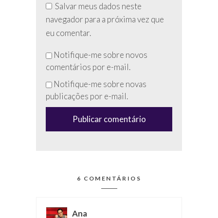
Salvar meus dados neste
navegador para a próxima vez que
eu comentar.
Não
Notifique-me sobre novos
preencha
comentários por e-mail.
esse
Notifique-me sobre novas
campo
publicações por e-mail.
(anti-
spam)
6 COMENTÁRIOS
Ana
disse: