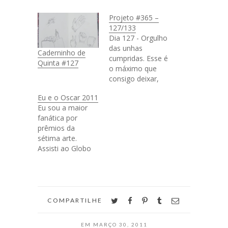
Projeto #365 –
127/133
Dia 127 - Orgulho
das unhas
Caderninho de
cumpridas. Esse é
Quinta #127
o máximo que
consigo deixar,
mas depois de
Eu e o Oscar 2011
muito tempo
Eu sou a maior
roendo unha, tô
fanática por
orgulhosa. Tenho
prêmios da
recaídas as vezes,
sétima arte.
mas estou indo
Assisti ao Globo
bem. Dia 128 -
de Ouro e estava
Depois de muito
morrendo pra
barulho e
assistir o Oscar,
furadeira, a
ainda mais com a
estante nova da
Natalie Portman
twitter
facebook
pinterest
tumblr
email
agência ficou
COMPARTILHE
concorrendo
lindona
como melhor atriz
#todasquer. Dia
EM
MARÇO 30, 2011