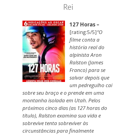
blogueira
Rei
à
moda
127 Horas –
antiga.
[rating:5/5]
“O
filme conta a
história real do
alpinista Aron
Ralston (James
Franco) para se
salvar depois que
um pedregulho cai
sobre seu braço e o prende em uma
montanha isolada em Utah. Pelos
próximos cinco dias (as 127 horas do
título), Ralston examina sua vida e
sobrevive tenta sobreviver às
circunstâncias para finalmente