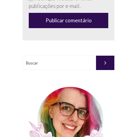
campo
publicações por e-mail.
(anti-
spam)
Buscar