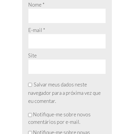
Nome
*
E-mail
*
Site
Salvar meus dados neste
navegador para a próxima vez que
eu comentar.
Não
Notifique-me sobre novos
preencha
comentários por e-mail.
esse
Notifique-me sobre novas