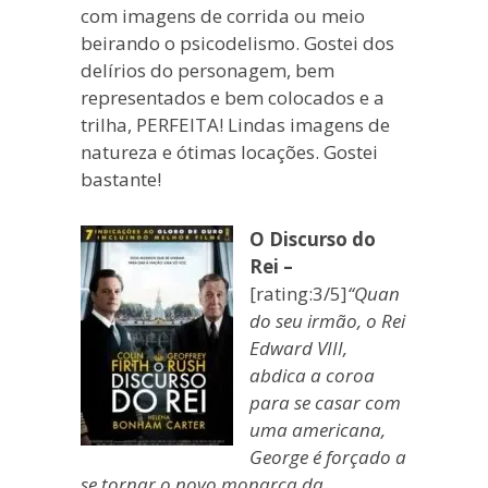
com imagens de corrida ou meio
beirando o psicodelismo. Gostei dos
delírios do personagem, bem
representados e bem colocados e a
trilha, PERFEITA! Lindas imagens de
natureza e ótimas locações. Gostei
bastante!
O Discurso do
Rei –
[rating:3/5]
“Quan
do seu irmão, o Rei
Edward VIII,
abdica a coroa
para se casar com
uma americana,
George é forçado a
se tornar o novo monarca da