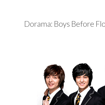
e
coisas
de
uma
Dorama: Boys Before Flo
blogueira
à
moda
antiga.