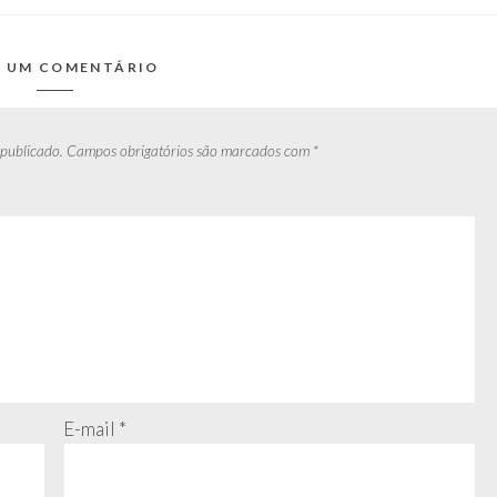
E UM COMENTÁRIO
 publicado.
Campos obrigatórios são marcados com
*
E-mail
*