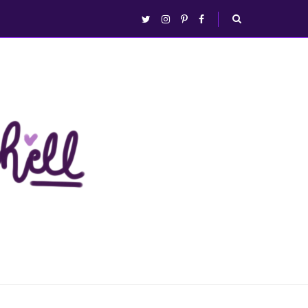
abrir/fechar
twitter
instagram
pinterest
facebook
busca