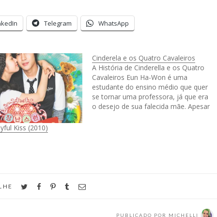
nkedIn
Telegram
WhatsApp
Cinderela e os Quatro Cavaleiros
A História de Cinderella e os Quatro
Cavaleiros Eun Ha-Won é uma
estudante do ensino médio que quer
se tornar uma professora, já que era
o desejo de sua falecida mãe. Apesar
de uma menina brilhante, em casa ela
é solitária. Vive com o pai, madrasta e
ful Kiss (2010)
a meia-irmã depois…
twitter
facebook
pinterest
tumblr
email
LHE
PUBLICADO POR
MICHELLI