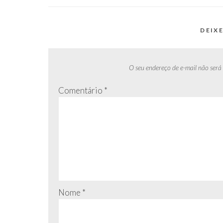
Post
DEIX
O seu endereço de e-mail não será
Comentário
*
Nome
*