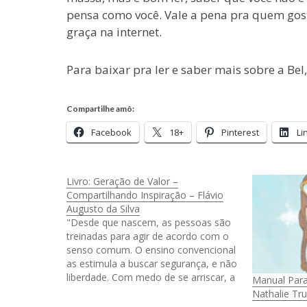
pensa como você. Vale a pena pra quem gosta
graça na internet.
Para baixar pra ler e saber mais sobre a Bel,
Compartilhe amô:
Facebook
18+
Pinterest
Li
Livro: Geração de Valor –
Compartilhando Inspiração – Flávio
Augusto da Silva
"Desde que nascem, as pessoas são
treinadas para agir de acordo com o
senso comum. O ensino convencional
as estimula a buscar segurança, e não
liberdade. Com medo de se arriscar, a
Manual Para
maioria segue o fluxo da boiada e
Nathalie Tr
sonha pequeno, optando por