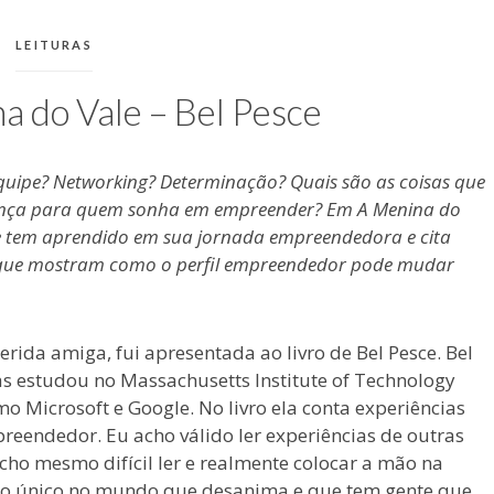
CATEGORIAS:
LEITURAS
na do Vale – Bel Pesce
equipe? Networking? Determinação? Quais são as coisas que
rença para quem sonha em empreender? Em A Menina do
ue tem aprendido em sua jornada empreendedora e cita
o que mostram como o perfil empreendedor pode mudar
rida amiga, fui apresentada ao livro de Bel Pesce. Bel
s estudou no Massachusetts Institute of Technology
 Microsoft e Google. No livro ela conta experiências
reendedor. Eu acho válido ler experiências de outras
cho mesmo difícil ler e realmente colocar a mão na
é o único no mundo que desanima e que tem gente que