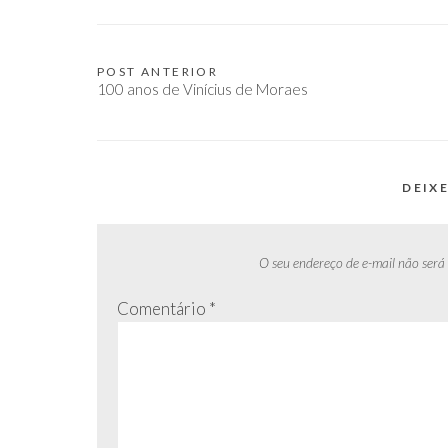
POST ANTERIOR
Navegação
100 anos de Vinícius de Moraes
de
Post
DEIX
O seu endereço de e-mail não será
Comentário
*