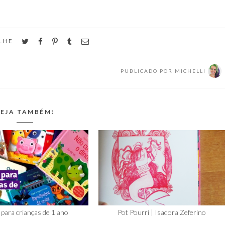
twitter
facebook
pinterest
tumblr
email
LHE
PUBLICADO POR
MICHELLI
EJA TAMBÉM!
 para crianças de 1 ano
Pot Pourri | Isadora Zeferino