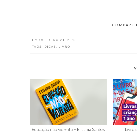
conseguir um emprego estável e
passar anos…
COMPARTI
EM
OUTUBRO 21, 2013
TAGS:
DICAS
,
LIVRO
V
Educação não violenta – Elisama Santos
Livros