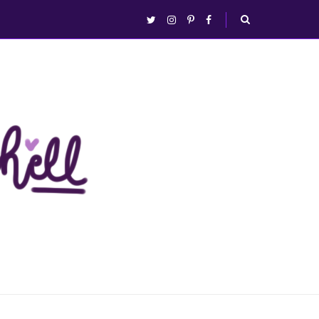
abrir/fechar
twitter
instagram
pinterest
facebook
busca