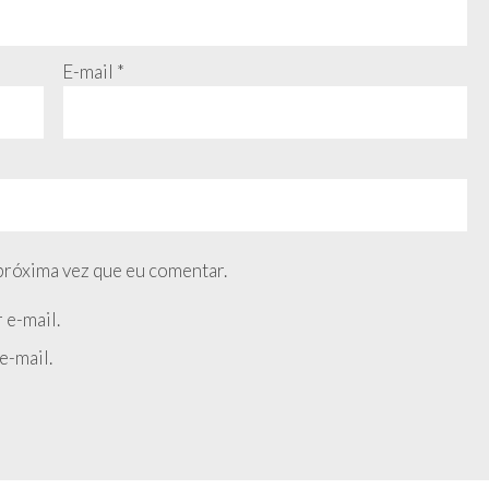
E-mail
*
próxima vez que eu comentar.
 e-mail.
e-mail.