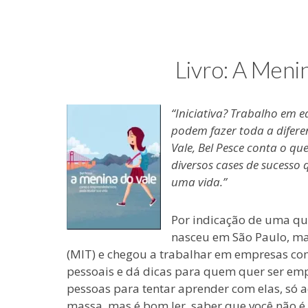
e
coisas
de
uma
Livro: A Meni
blogueira
à
moda
“Iniciativa? Trabalho em 
antiga.
podem fazer toda a dife
Vale, Bel Pesce conta o q
diversos cases de sucess
uma vida.”
Por indicação de uma que
nasceu em São Paulo, ma
(MIT) e chegou a trabalhar em empresas como
pessoais e dá dicas para quem quer ser emp
pessoas para tentar aprender com elas, só a
massa, mas é bom ler, saber que você não 