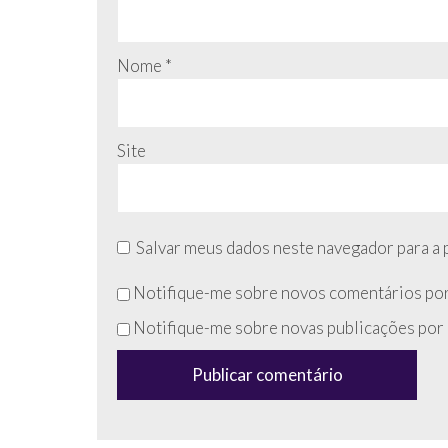
Nome
*
Site
Salvar meus dados neste navegador para a 
Não
Notifique-me sobre novos comentários por
preencha
Notifique-me sobre novas publicações por 
esse
campo
(anti-
spam)