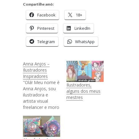
Compartilhe amô:
Facebook
18+
Pinterest
LinkedIn
Telegram
WhatsApp
Anna Anjos –
Ilustradores
Inspiradores
"Olá! Meu nome é
Ilustradores,
Anna Anjos, sou
alguns dos meus
ilustradora e
mestres
artista visual
freelancer e moro
em Budapeste,
Hungria. Atuo
para publicidade,
editorial,
mobiliário,