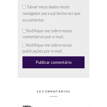
Salvar meus dados neste
navegador para a próxima vez que
eu comentar.
Não
Notifique-me sobre novos
preencha
comentários por e-mail.
esse
Notifique-me sobre novas
campo
publicações por e-mail.
(anti-
spam)
10 COMENTÁRIOS