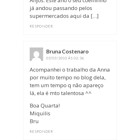
Anjos. Este ano o seu coelhinho
já andou passando pelos
supermercados aqui da […]
RESPONDER
Bruna Costenaro
disse:
03/03/2010 ÀS 02:36
Acompanhei o trabalho da Anna
por muito tempo no blog dela,
tem um tempo q não apareço
lá, ela é mto talentosa ^^
Boa Quarta!
Miquilis
Bru
RESPONDER