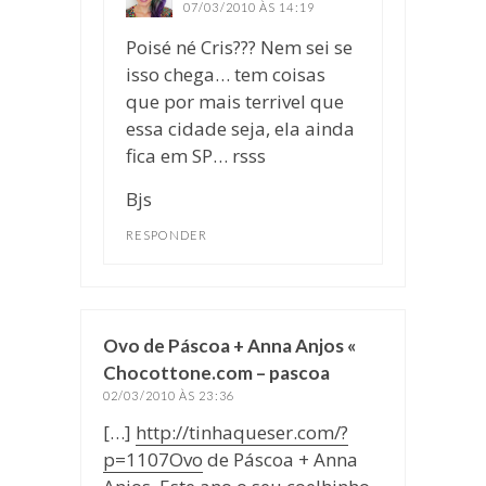
07/03/2010 ÀS 14:19
Poisé né Cris??? Nem sei se
isso chega… tem coisas
que por mais terrivel que
essa cidade seja, ela ainda
fica em SP… rsss
Bjs
RESPONDER
Ovo de Páscoa + Anna Anjos «
Chocottone.com – pascoa
disse:
02/03/2010 ÀS 23:36
[…]
http://tinhaqueser.com/?
p=1107Ovo
de Páscoa + Anna