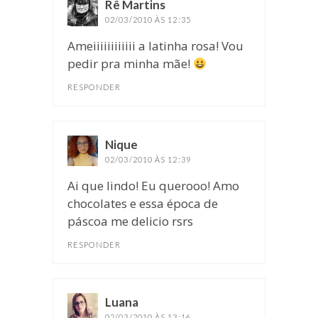
Rê Martins
disse:
02/03/2010 ÀS 12:35
Ameiiiiiiiiiiii a latinha rosa! Vou
pedir pra minha mãe!
RESPONDER
Nique
disse:
02/03/2010 ÀS 12:39
Ai que lindo! Eu querooo! Amo
chocolates e essa época de
páscoa me delicio rsrs
RESPONDER
Luana
disse:
02/03/2010 ÀS 13:16