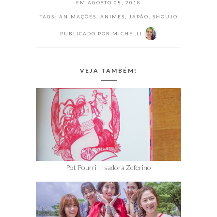
EM
AGOSTO 08, 2018
TAGS:
ANIMAÇÕES
,
ANIMES
,
JAPÃO
,
SHOUJO
PUBLICADO POR
MICHELLI
VEJA TAMBÉM!
Pot Pourri | Isadora Zeferino