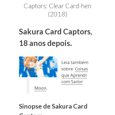
blogueira
Captors: Clear Card-hen
à
(2018)
moda
antiga.
Sakura Card Captors,
18 anos depois.
Leia também
sobre:
Coisas
que Aprendi
com Sailor
Moon
.
Sinopse de Sakura Card