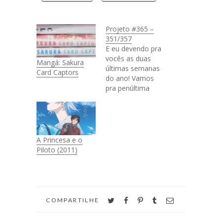
Projeto #365 –
351/357
E eu devendo pra
vocês as duas
Mangá: Sakura
últimas semanas
Card Captors
do ano! Vamos
pra penúltima
delas, porque este
ano não tem
mais. *ahhh,
todos chora* Dia
351 - Coleção
A Princesa e o
especial de Sakura
Piloto (2011)
Card Captors,
você vê por aqui.
Dia 353 - Um
origami pra
distrair. Preciso de
twitter
facebook
pinterest
tumblr
email
COMPARTILHE
mais papel. Dia
354…