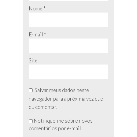
Nome
*
E-mail
*
Site
Salvar meus dados neste
navegador para a próxima vez que
eu comentar.
Não
Notifique-me sobre novos
preencha
comentários por e-mail.
esse