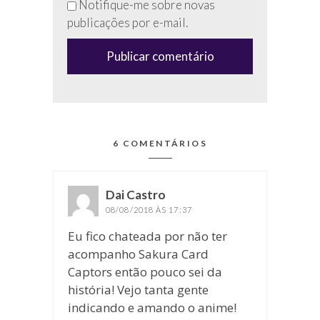
Notifique-me sobre novas
campo
publicações por e-mail.
(anti-
spam)
6 COMENTÁRIOS
Dai Castro
disse:
08/08/2018 ÀS 17:37
Eu fico chateada por não ter
acompanho Sakura Card
Captors então pouco sei da
história! Vejo tanta gente
indicando e amando o anime!