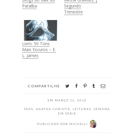
Paraíba
Segundo
Trimestre
Livro: 50 Tons
Mais Escuros – E.
L. James
twitter
facebook
pinterest
tumblr
email
COMPARTILHE
EM
MARÇO 12, 2010
TAGS:
AGATHA CHRISTIE
,
LEITURAS
,
SEMANA
EM SÉRIE
PUBLICADO POR
MICHELLI