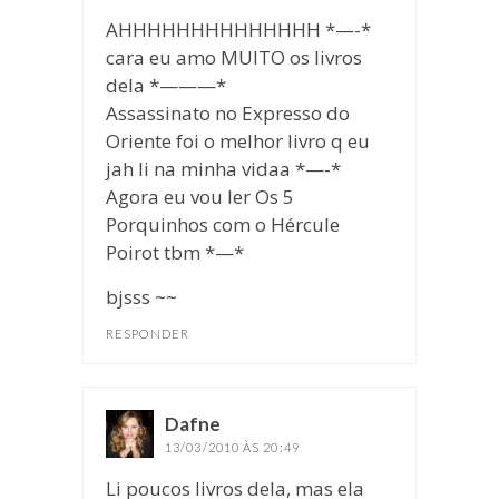
AHHHHHHHHHHHHHH *—-*
cara eu amo MUITO os livros
dela *———*
Assassinato no Expresso do
Oriente foi o melhor livro q eu
jah li na minha vidaa *—-*
Agora eu vou ler Os 5
Porquinhos com o Hércule
Poirot tbm *—*
bjsss ~~
RESPONDER
Dafne
disse:
13/03/2010 ÀS 20:49
Li poucos livros dela, mas ela