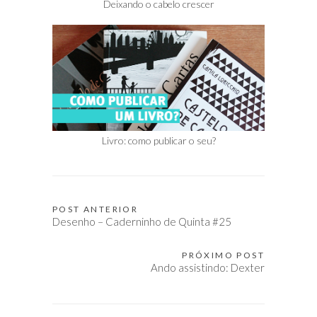
Deixando o cabelo crescer
Livro: como publicar o seu?
POST ANTERIOR
Navegação
Desenho – Caderninho de Quinta #25
de
Post
PRÓXIMO POST
Ando assistindo: Dexter