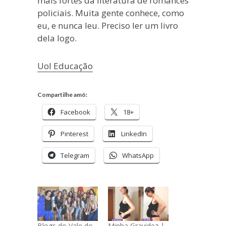
mais fortes da literatura de romances
policiais. Muita gente conhece, como
eu, e nunca leu. Preciso ler um livro
dela logo.
Uol Educação
Compartilhe amô:
Facebook
18+
Pinterest
LinkedIn
Telegram
WhatsApp
Blogs do Vale do
Minha Gravidez |