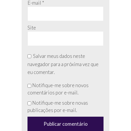
E-mail
*
Site
Salvar meus dados neste
navegador para a próxima vez que
eu comentar.
Não
Notifique-me sobre novos
preencha
comentários por e-mail.
esse
Notifique-me sobre novas
campo
publicações por e-mail.
(anti-
spam)