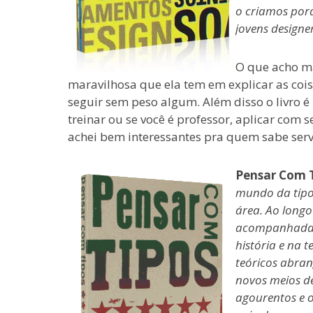
o criamos por
jovens designer
O que acho ma
maravilhosa que ela tem em explicar as cois
seguir sem peso algum. Além disso o livro é
treinar ou se você é professor, aplicar com s
achei bem interessantes pra quem sabe serv
Pensar Com 
mundo da tipo
área. Ao longo
acompanhadas 
história e na 
teóricos abran
novos meios de
agourentos e o