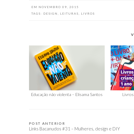
EM
NOVEMBRO 09, 2015
TAGS:
DESIGN
,
LEITURAS
,
LIVROS
V
Educação não violenta – Elisama Santos
Livros
POST ANTERIOR
Navegação
Links Bacanudos #31 – Mulheres, design e DIY