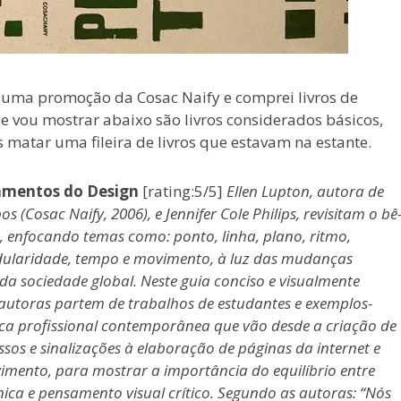
 uma promoção da Cosac Naify e comprei livros de
ue vou mostrar abaixo são livros considerados básicos,
matar uma fileira de livros que estavam na estante.
mentos do Design
[rating:5/5]
Ellen Lupton, autora de
s (Cosac Naify, 2006), e Jennifer Cole Philips, revisitam o bê
, enfocando temas como: ponto, linha, plano, ritmo,
odularidade, tempo e movimento, à luz das mudanças
 da sociedade global. Neste guia conciso e visualmente
 autoras partem de trabalhos de estudantes e exemplos-
ca profissional contemporânea que vão desde a criação de
sos e sinalizações à elaboração de páginas da internet e
mento, para mostrar a importância do equilíbrio entre
nica e pensamento visual crítico. Segundo as autoras: “Nós