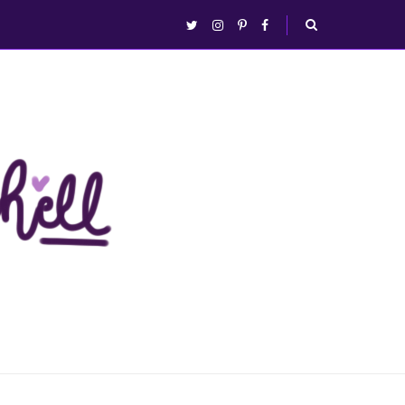
abrir/fechar
twitter
instagram
pinterest
facebook
busca