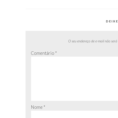
de
Post
DEIX
O seu endereço de e-mail não será
Comentário
*
Nome
*