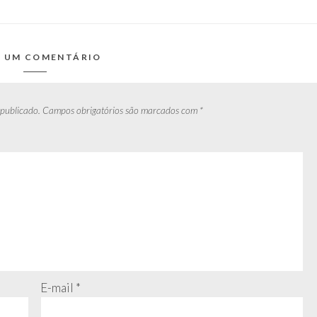
E UM COMENTÁRIO
 publicado.
Campos obrigatórios são marcados com
*
E-mail
*