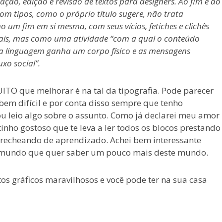
ação, edição e revisão de textos para designers. Ao fim e ao
om tipos, como o próprio título sugere, não trata
o um fim em si mesma, com seus vícios, fetiches e clichês
iais, mas como uma atividade “com a qual o conteúdo
a linguagem ganha um corpo físico e as mensagens
xo social”.
TO que melhorar é na tal da tipografia. Pode parecer
 bem difícil e por conta disso sempre que tenho
u leio algo sobre o assunto. Como já declarei meu amor
itinho gostoso que te leva a ler todos os blocos prestando
e recheando de aprendizado. Achei bem interessante
do mundo que quer saber um pouco mais deste mundo.
tos gráficos maravilhosos e você pode ter na sua casa