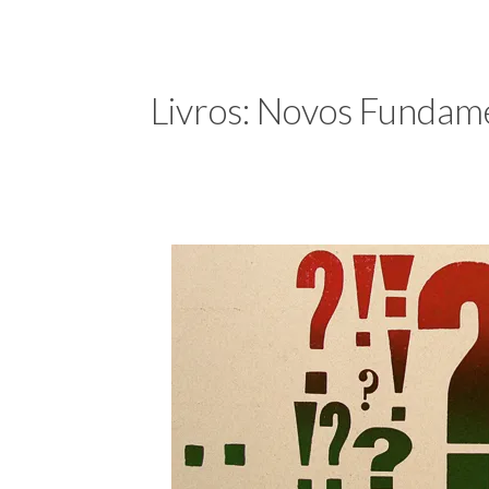
e
coisas
de
uma
Livros: Novos Fundam
blogueira
à
moda
antiga.