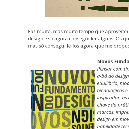
Faz muito, mas muito tempo que aproveitei
design e só agora consegui ler alguns. Os q
mas só consegui lê-los agora que me propus 
Novos Funda
Pensar com tipo
a-bá do design
equilíbrio, m
tecnológicas e
inspirador, as
chave da práti
marcas, impres
design em movi
habilidade téc