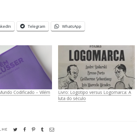
nkedIn
Telegram
WhatsApp
 Mundo Codificado – Vilém
Livro: Logotipo versus Logomarca: A
luta do século
twitter
facebook
pinterest
tumblr
email
LHE