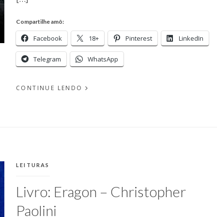
Compartilhe amô:
Facebook
18+
Pinterest
LinkedIn
Telegram
WhatsApp
CONTINUE LENDO
EM
PUBLICADO
MAIO
POR
28,
WAGNER
2011
CATEGORIAS:
LEITURAS
Livro: Eragon – Christopher
Paolini