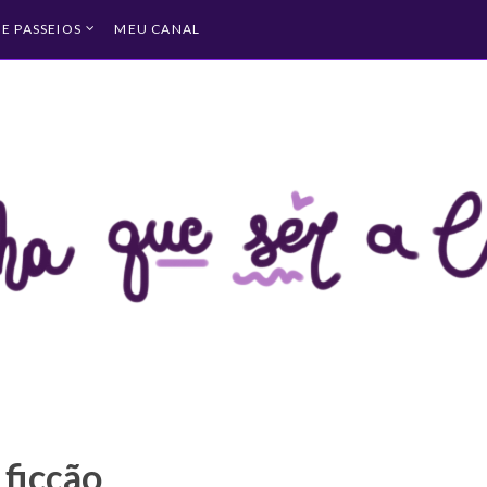
 E PASSEIOS
MEU CANAL
ficção