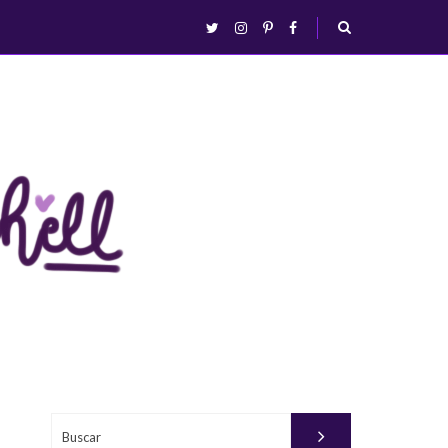
abrir/fechar
twitter
instagram
pinterest
facebook
busca
Buscar