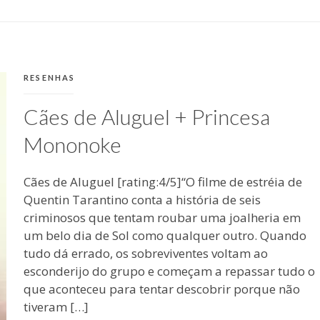
EM
PUBLICADO
MAIO
POR
11,
MICHELLI
2011
CATEGORIAS:
RESENHAS
Cães de Aluguel + Princesa
Mononoke
Cães de Aluguel [rating:4/5]“O filme de estréia de
Quentin Tarantino conta a história de seis
criminosos que tentam roubar uma joalheria em
um belo dia de Sol como qualquer outro. Quando
tudo dá errado, os sobreviventes voltam ao
esconderijo do grupo e começam a repassar tudo o
que aconteceu para tentar descobrir porque não
tiveram […]