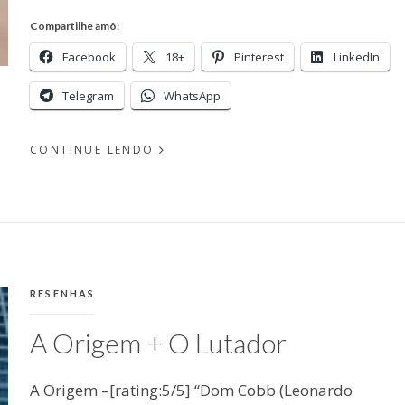
Compartilhe amô:
Facebook
18+
Pinterest
LinkedIn
Telegram
WhatsApp
CONTINUE LENDO
EM
PUBLICADO
MAIO
POR
09,
MICHELLI
2011
CATEGORIAS:
RESENHAS
A Origem + O Lutador
A Origem –[rating:5/5] “Dom Cobb (Leonardo