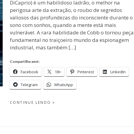
DiCaprio) é um habilidoso ladrão, o melhor na
perigosa arte da extração, o roubo de segredos
valiosos das profundezas do inconsciente durante o
sono com sonhos, quando a mente está mais
vulnerável. A rara habilidade de Cobb o tornou peça
fundamental no traiçoeiro mundo da espionagem
industrial, mas também […]
Compartilhe amô:
Facebook
18+
Pinterest
LinkedIn
Telegram
WhatsApp
CONTINUE LENDO
PUBLICADO
EM
POR
JANEIRO
28, 2011
MICHELLI